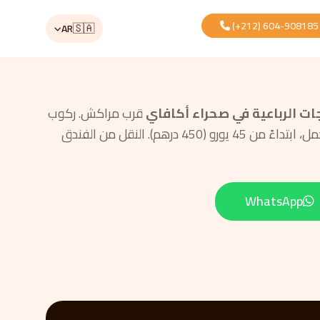
(+212) 604-908185
🇸🇦
AR
جات الرباعية في صحراء أكافاي
قرب مراكش. ركوب
الرباعي، وجولات الرباعي والجمل، ابتداءً من 45 يورو (450 درهم). النقل من الفندق
WhatsApp