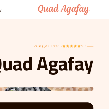
Skip to conten
y
5.0
· 3920 تقييمات
uad Agafay