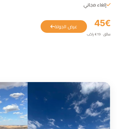
إلغاء مجاني
45€
عرض الجولة
سائق · 19€ راكب