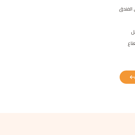
 الفندق
ل
ناع