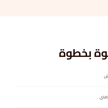
وة بخطوة
كش