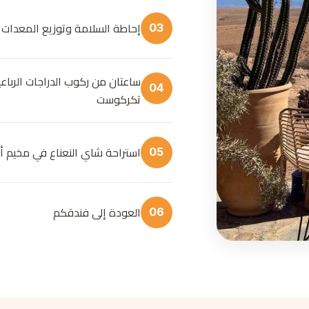
إحاطة السلامة وتوزيع المعدات (
03
ساعتان من ركوب الدراجات الرباعي
04
تكركوست
استراحة شاي النعناع في مخيم أ
05
العودة إلى فندقكم
06