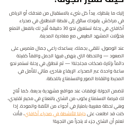
إليك ما ينتظرك. يبدأ كل شيء بالاستقبال من فندقك أو الرياض
في مراكش. يقودك سائق إلى نقطة الانطلاق في صحراء
أكافاي في رحلة تستغرق نحو 30 دقيقة تُتيح لك بالفعل التمتع
بتحوّلات المشهد الطبيعي مع مغادرة المدينة.
عند الوصول، تلتقي بجملك. يساعدك راعي جمال متمرس على
الصعود — واللحظة التي ينهض فيها الجمل واقفاً كفيلة
دائماً بإثارة ضحكات مجلجلة! — ثم تنطلق في رحلة تستمر نحو
ساعة واحدة عبر الصحراء. الإيقاع هادئ، مثالي للتأمل في
المحيط والتقاط الصور والاستمتاع باللحظة.
تتضمن الجولة توقفات عند مواقع مشهدية بديعة. كما تُتاح
لك فرصة الاستمتاع بكوب من الشاي بالنعناع في مخيم تقليدي،
وهي لحظة مغربية بامتياز في أجواء من الألفة والمودة. إذا
كنت قد اطلعت على
دليلنا للأنشطة في صحراء أكافاي
، فأنت
تعلم أن الشاي جزء لا يتجزأ من التجربة!