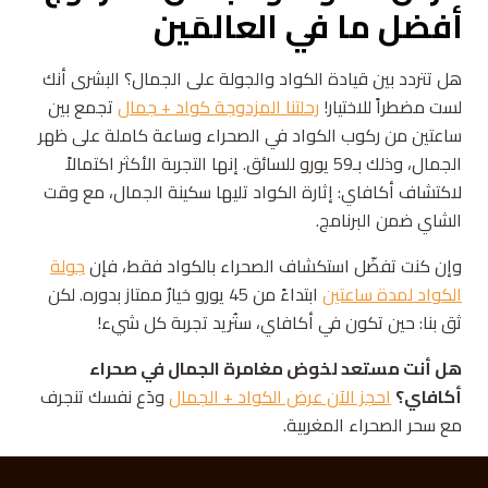
أفضل ما في العالمَين
هل تتردد بين قيادة الكواد والجولة على الجمال؟ البشرى أنك
لست مضطراً للاختيار!
رحلتنا المزدوجة كواد + جمال
تجمع بين
ساعتين من ركوب الكواد في الصحراء وساعة كاملة على ظهر
الجمال، وذلك بـ59 يورو للسائق. إنها التجربة الأكثر اكتمالاً
لاكتشاف أكافاي: إثارة الكواد تليها سكينة الجمال، مع وقت
الشاي ضمن البرنامج.
وإن كنت تفضّل استكشاف الصحراء بالكواد فقط، فإن
جولة
الكواد لمدة ساعتين
ابتداءً من 45 يورو خيارٌ ممتاز بدوره. لكن
ثق بنا: حين تكون في أكافاي، ستُريد تجربة كل شيء!
هل أنت مستعد لخوض مغامرة الجمال في صحراء
أكافاي؟
احجز الآن عرض الكواد + الجمال
ودَع نفسك تنجرف
مع سحر الصحراء المغربية.