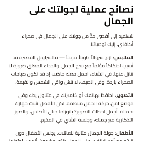
نصائح عملية لجولتك على
الجمال
لتستفيد إلى أقصى حدٍّ من جولتك على الجمال في صحراء
أكافاي، إليك توصياتنا:
الملابس:
ارتدِ سروالاً طويلاً مريحاً — فالسراويل القصيرة قد
تُسبب احتكاكاً مؤلماً مع سرج الجمل. والحذاء المغلق ضرورة لا
تنازل عنها. في الشتاء، احمل معك جاكيت إذ قد تكون صباحات
الصحراء باردة. وفي الصيف، لا تنسَ واقي الشمس والقبعة.
التصوير:
احتفظ بهاتفك أو كاميرتك في متناول يدك وفي
موضع آمن. حركة الجمل منتظمة، لكن الأفضل تثبيت جهازك
بحمالة. أجمل لحظات التصوير؟ بانوراما جبال الأطلس، والصور
التذكارية مع جملك، وجلسة الشاي في المخيم.
الأطفال:
جولة الجمال مثالية للعائلات. يجلس الأطفال دون