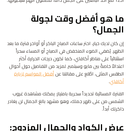
الـ12 مع أحد البالغين على الجمل ذاته. مضمونٌ أنهم سيُحبّونها.
ما هو أفضل وقت لجولة
الجمال؟
إن كان لديك خيار، اختر ساعات الصباح الباكر أو أواخر فترة ما بعد
الظهر. يُضفي الضوء المنخفض في الصباح أو المساء سحراً
استثنائياً على مناظر أكافاي، كما تكون درجات الحرارة أكثر
اعتدالاً خاصةً بين مايو وسبتمبر. لمزيد من التفاصيل حول أحوال
الطقس المثلى، اطّلع على مقالتنا عن
أفضل المواسم لزيارة
أكافاي
.
الفترة المسائية تحديداً سحرية بامتياز: يمكنك مشاهدة غروب
الشمس من على ظهر جملك، وهو مشهد بالغ الجمال لن يغادر
ذاكرتك أبداً.
عرض الكواد والجمال المزدوج: