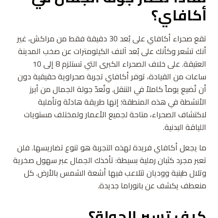
أكافاي؟
تقع صحراء أكافاي على بُعد 30 دقيقة فقط من مراكش، غير
أنك تشعر وكأنك على بُعد آلاف الكيلومترات عن صخب المدينة
العتيقة. على خلاف الصحراء الكبرى التي تستلزم 8 إلى 10
ساعات من القيادة، توفر أكافاي تجربة صحراوية حقيقية دون
أن تُضيع يوماً كاملاً في التنقل. وتُعدّ جولة الجمال من أبرز
الأنشطة في هذه المنطقة؛ إنها طريقة هادئة وتأملية
لاكتشاف الصحراء، متاحة لجميع الأعمار ولمختلف مستويات
اللياقة البدنية.
ما يجعل أكافاي فريدة لهذه التجربة هو تنوع تضاريسها. فلن
تعبر مجرد كثبان رملية بسيطة: تأخذك الجمال عبر سهول صخرية
وتلال طينية ووديان تتلاعب فيها أشعة الشمس بالأرض. كل
منعطف يكشف عن بانوراما جديدة.
كيف تسير الجولة؟