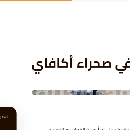
في صحراء أكافاي
السعر 
 والجمل. ابدأ برحلة الكواد عبر التضاريس