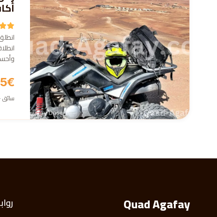
أكا
انطلق 
انطلا
وأحسس
5€
سائق · 19€ راك
Quad Agafay
رواب