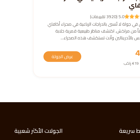
فاي
5.0 (3920 تقييمات)
في جولة لا تُنسى بالدراجات الرباعية في صحراء أكافاي
قاً من مراكش. اكتشف مناظر طبيعية قمرية خلابة
 بالأدرينالين وأنت تستكشف هذه الصحراء...
4
عرض الجولة
ب
ط سريعة
الجولات الأكثر شعبية