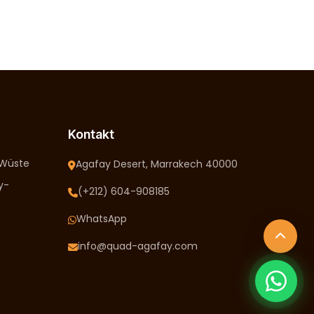
Kontakt
-Wüste
Agafay Desert, Marrakech 40000
y-
(+212) 604-908185
WhatsApp
info@quad-agafay.com