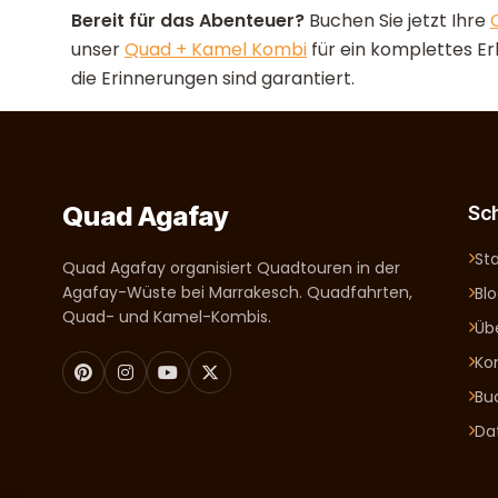
Bereit für das Abenteuer?
Buchen Sie jetzt Ihre
unser
Quad + Kamel Kombi
für ein komplettes Erl
die Erinnerungen sind garantiert.
Quad Agafay
Sch
Sta
Quad Agafay organisiert Quadtouren in der
Agafay-Wüste bei Marrakesch. Quadfahrten,
Bl
Quad- und Kamel-Kombis.
Üb
Ko
Bu
Da