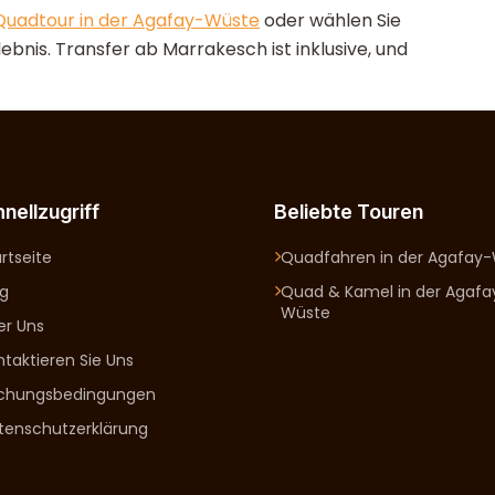
Quadtour in der Agafay-Wüste
oder wählen Sie
ebnis. Transfer ab Marrakesch ist inklusive, und
nellzugriff
Beliebte Touren
rtseite
Quadfahren in der Agafay
og
Quad & Kamel in der Agafa
Wüste
er Uns
ntaktieren Sie Uns
chungsbedingungen
tenschutzerklärung