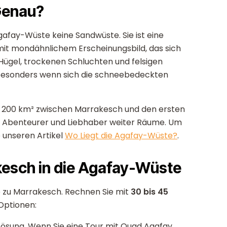
Genau?
Agafay-Wüste keine Sandwüste. Sie ist eine
u mit mondähnlichem Erscheinungsbild, das sich
Hügel, trockenen Schluchten und felsigen
 besonders wenn sich die schneebedeckten
 200 km² zwischen Marrakesch und den ersten
 für Abenteurer und Liebhaber weiter Räume. Um
 unseren Artikel
Wo Liegt die Agafay-Wüste?
.
esch in die Agafay-Wüste
he zu Marrakesch. Rechnen Sie mit
30 bis 45
Optionen:
 Lösung. Wenn Sie eine Tour mit Quad Agafay