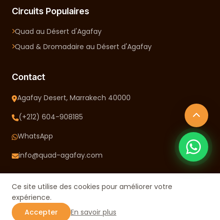
Circuits Populaires
Quad au Désert d'Agafay
Quad & Dromadaire au Désert d'Agafay
Contact
Agafay Desert, Marrakech 40000
(+212) 604-908185
WhatsApp
info@quad-agafay.com
Ce site utilise des cookies pour améliorer votre
expérience.
Accepter
En savoir plus
Quad Agafay. 2026 Tous droits réservés.