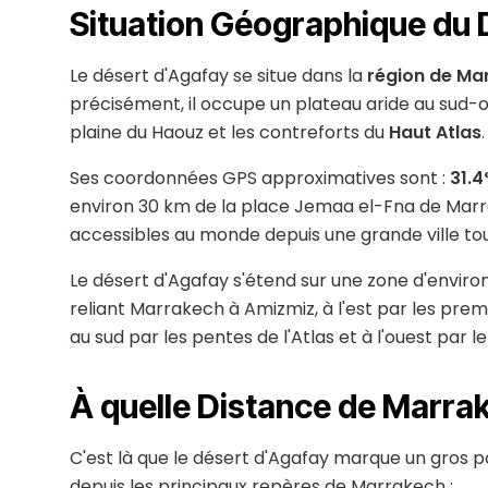
Situation Géographique du 
Le désert d'Agafay se situe dans la
région de Ma
précisément, il occupe un plateau aride au sud-ou
plaine du Haouz et les contreforts du
Haut Atlas
.
Ses coordonnées GPS approximatives sont :
31.4
environ 30 km de la place Jemaa el-Fna de Marrake
accessibles au monde depuis une grande ville tou
Le désert d'Agafay s'étend sur une zone d'enviro
reliant Marrakech à Amizmiz, à l'est par les pre
au sud par les pentes de l'Atlas et à l'ouest par l
À quelle Distance de Marra
C'est là que le désert d'Agafay marque un gros po
depuis les principaux repères de Marrakech :