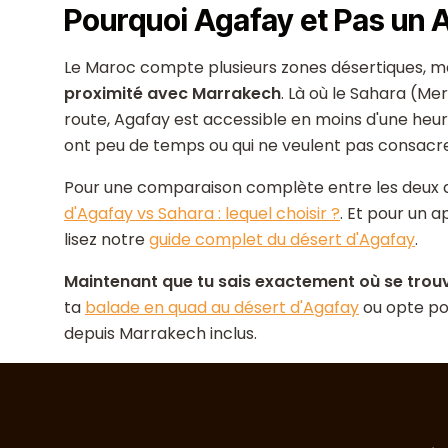
Pourquoi Agafay et Pas un A
Le Maroc compte plusieurs zones désertiques, m
proximité avec Marrakech
. Là où le Sahara (Me
route, Agafay est accessible en moins d'une heure
ont peu de temps ou qui ne veulent pas consacrer 
Pour une comparaison complète entre les deux des
d'Agafay vs Sahara : lequel choisir ?
. Et pour un a
lisez notre
guide complet du désert d'Agafay
.
Maintenant que tu sais exactement où se trouve 
ta
balade en quad au désert d'Agafay
ou opte po
depuis Marrakech inclus.