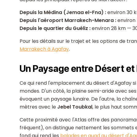
Depuis la Médina (Jemaa el-Fna) :
environ 30 k
Depuis l'aéroport Marrakech-Menara :
environ 
Depuis le quartier du Guéliz :
environ 28 km — 30
Pour les détails sur le trajet et les options de tr
Marrakech à Agafay
.
Un Paysage entre Désert e
Ce qui rend l'emplacement du désert d'Agafay si 
mondes. D'un côté, la plaine semi-aride avec ses s
évoquent un paysage lunaire. De l'autre, la chaîn
mètres avec le
Jebel Toubkal
, le plus haut som
Cette proximité avec l'Atlas offre des panoramas
fréquent), on distingue nettement les sommets en
fond qui rend les
balades en quad au désert d'Ag