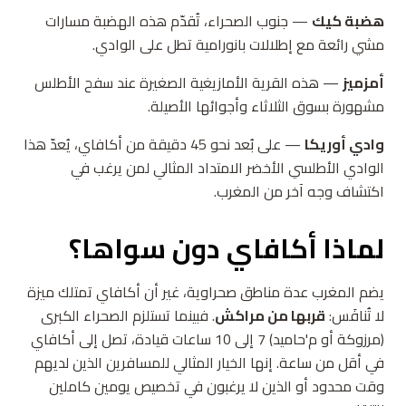
هضبة كيك
— جنوب الصحراء، تُقدّم هذه الهضبة مسارات
مشي رائعة مع إطلالات بانورامية تطل على الوادي.
أمزميز
— هذه القرية الأمازيغية الصغيرة عند سفح الأطلس
مشهورة بسوق الثلاثاء وأجوائها الأصيلة.
وادي أوريكا
— على بُعد نحو 45 دقيقة من أكافاي، يُعدّ هذا
الوادي الأطلسي الأخضر الامتداد المثالي لمن يرغب في
اكتشاف وجه آخر من المغرب.
لماذا أكافاي دون سواها؟
يضم المغرب عدة مناطق صحراوية، غير أن أكافاي تمتلك ميزة
لا تُنافَس:
قربها من مراكش
. فبينما تستلزم الصحراء الكبرى
(مرزوكة أو م'حاميد) 7 إلى 10 ساعات قيادة، تصل إلى أكافاي
في أقل من ساعة. إنها الخيار المثالي للمسافرين الذين لديهم
وقت محدود أو الذين لا يرغبون في تخصيص يومين كاملين