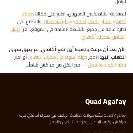
للتنقل.
للمقارنة الشاملة بين الوجهتين، اطلع على مقالنا
صحراء
أكافاي مقابل الصحراء الكبرى: أيهما تختار؟
. وللاطلاع على
نظرة عامة عن جميع الأنشطة المتاحة في الموقع، اقرأ
دليلنا
الشامل لصحراء أكافاي
.
الآن بعد أن عرفت بالضبط أين تقع أكافاي، لم يتبق سوى
الذهاب إليها!
احجز
جولة الكواد في صحراء أكافاي
أو اختر
باقة الكواد والجمل
— مع النقل من مراكش شاملًا.
Quad Agafay
Quad Agafay ينظّم جولات الدراجات الرباعية في صحراء أكافاي قرب
مراكش. ركوب الرباعي، وجولات الرباعي والجمل.