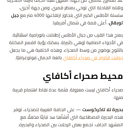
عند مفترق عالمين. من جهة، السهل شبه الجاف بتربته الصخرية
وتلاله القاحلة التي توحي بمنظر قمري. ومن جهة أخرى،
سلسلة الأطلس الكبير التي يتجاوز ارتفاعها 4000 متر مع
جبل
توبقال
، أعلى قمة في شمال أفريقيا.
يمنح هذا القرب من جبال الأطلس إطلالات بانورامية استثنائية.
في الأجواء الصافية (وهي كثيرة)، يمكنك رؤية القمم المكللة
بالثلوج بوضوح من وسط الصحراء. وهذه الخلفية هي ما يجعل
جولات الكواد في صحراء أكافاي
بالغة الجمال فوتوغرافيًا.
محيط صحراء أكافاي
صحراء أكافاي ليست معزولة. فثمة عدة نقاط اهتمام قريبة
منها:
بحيرة للا تاكركوست
— على الحافة الغربية للصحراء، توفر
هذه البحيرة الاصطناعية التي أنشأها سد تباينًا مذهلًا مع
المشهد الجاف. تجمع بعض الرحلات بين الصحراء والبحيرة.