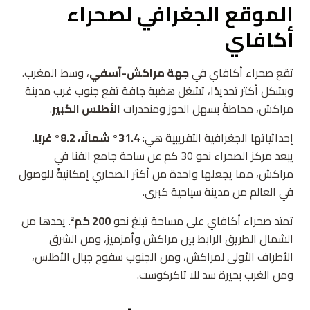
الموقع الجغرافي لصحراء
أكافاي
تقع صحراء أكافاي في
جهة مراكش-آسفي
، وسط المغرب.
وبشكل أكثر تحديدًا، تشغل هضبة جافة تقع جنوب غرب مدينة
مراكش، محاطةً بسهل الحوز ومنحدرات
الأطلس الكبير
.
إحداثياتها الجغرافية التقريبية هي:
31.4° شمالًا، 8.2° غربًا
.
يبعد مركز الصحراء نحو 30 كم عن ساحة جامع الفنا في
مراكش، مما يجعلها واحدة من أكثر الصحاري إمكانيةً للوصول
في العالم من مدينة سياحية كبرى.
تمتد صحراء أكافاي على مساحة تبلغ نحو
200 كم²
. يحدها من
الشمال الطريق الرابط بين مراكش وأمزميز، ومن الشرق
الأطراف الأولى لمراكش، ومن الجنوب سفوح جبال الأطلس،
ومن الغرب بحيرة سد للا تاكركوست.