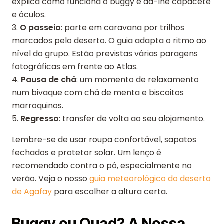
explica como funciona o buggy e dá-lhe capacete
e óculos.
3.
O passeio
: parte em caravana por trilhos
marcados pelo deserto. O guia adapta o ritmo ao
nível do grupo. Estão previstas várias paragens
fotográficas em frente ao Atlas.
4.
Pausa de chá
: um momento de relaxamento
num bivaque com chá de menta e biscoitos
marroquinos.
5.
Regresso
: transfer de volta ao seu alojamento.
Lembre-se de usar roupa confortável, sapatos
fechados e protetor solar. Um lenço é
recomendado contra o pó, especialmente no
verão. Veja o nosso
guia meteorológico do deserto
de Agafay
para escolher a altura certa.
Buggy ou Quad? A Nossa