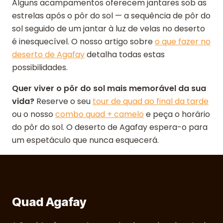
Alguns acampamentos oferecem jantares sob as
estrelas após o pôr do sol — a sequência de pôr do
sol seguido de um jantar à luz de velas no deserto
é inesquecível. O nosso artigo sobre
o que fazer no
deserto de Agafay
detalha todas estas
possibilidades.
Quer viver o pôr do sol mais memorável da sua
vida?
Reserve o seu
tour de quad ao final da tarde
ou o nosso
combo quad + camelo
e peça o horário
do pôr do sol. O deserto de Agafay espera-o para
um espetáculo que nunca esquecerá.
Quad Agafay