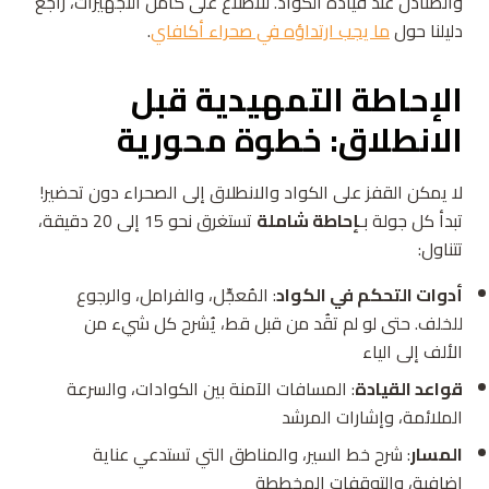
والصنادل عند قيادة الكواد. للاطلاع على كامل التجهيزات، راجع
دليلنا حول
ما يجب ارتداؤه في صحراء أكافاي
.
الإحاطة التمهيدية قبل
الانطلاق: خطوة محورية
لا يمكن القفز على الكواد والانطلاق إلى الصحراء دون تحضير!
تبدأ كل جولة بـ
إحاطة شاملة
تستغرق نحو 15 إلى 20 دقيقة،
تتناول:
أدوات التحكم في الكواد
: المُعجِّل، والفرامل، والرجوع
للخلف. حتى لو لم تقُد من قبل قط، يُشرح كل شيء من
الألف إلى الياء
قواعد القيادة
: المسافات الآمنة بين الكوادات، والسرعة
الملائمة، وإشارات المرشد
المسار
: شرح خط السير، والمناطق التي تستدعي عناية
إضافية، والتوقفات المخططة