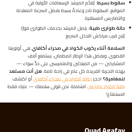
سقوط بسيط
: يُقدّم المرشد الإسعافات الأولية في
الموقع. السقوط نادر وعادةً بسيط بفضل السرعة المعتدلة
والتضاريس المستقرة
حالة طوارئ طبية
: يتصل المرشد بخدمات الطوارئ فورًا.
يُتيح قرب مراكش التدخل السريع
السلامة أثناء ركوب الكواد في صحراء أكافاي
هي أولويتنا
القصوى. وبفضل هذا الإطار المطمئن، يستمتع آلاف
المشاركين — من المبتدئين والمتمرسين على حدٍّ سواء —
بهذه التجربة الفريدة كل عام في راحة تامة.
هل أنت مستعد
للمغامرة؟
احجز
جولة الكواد في صحراء أكافاي
أو اكتشف
باقة الكواد والجمل
الشاملة. نحن نتولى سلامتك — عليك فقط
الاستمتاع!
Quad Agafay