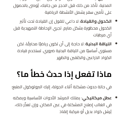
المدنية. تأكد من ذلك قبل الحجز. من جانبك، يُوصى بالحصول
على تأمين سفر يشمل الأنشطة الرياضية
الكحول والقيادة
: لا داعي للقول إن القيادة تحت تأثير
الكحول محظورة بشكل صارم. تجري الإحاطة التمهيدية قبل
أي مرطبات
اللياقة البدنية
: لا حاجة إلى أن تكون رياضيًا محترفًا، لكن
مستوى أساسيًا من اللياقة البدنية ضروري. تستخدم قيادة
الكواد الذراعين والكتفين والظهر
ماذا تفعل إذا حدث خطأ ما؟
في حالة حدوث مشكلة أثناء الجولة، إليك البروتوكول المتبع:
عطل ميكانيكي
: يمتلك المرشد الأدوات الأساسية ويمكنه
في الغالب إصلاح المشكلة في عين المكان. وإن تعذّر ذلك،
يُرسَل كواد بديل أو مركبة إنقاذ