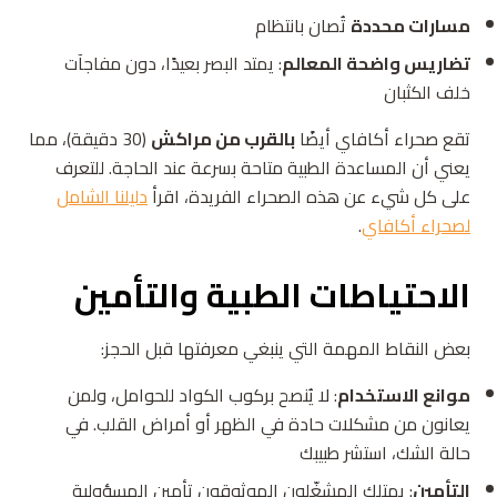
مسارات محددة
تُصان بانتظام
تضاريس واضحة المعالم
: يمتد البصر بعيدًا، دون مفاجآت
خلف الكثبان
تقع صحراء أكافاي أيضًا
بالقرب من مراكش
(30 دقيقة)، مما
يعني أن المساعدة الطبية متاحة بسرعة عند الحاجة. للتعرف
على كل شيء عن هذه الصحراء الفريدة، اقرأ
دليلنا الشامل
لصحراء أكافاي
.
الاحتياطات الطبية والتأمين
بعض النقاط المهمة التي ينبغي معرفتها قبل الحجز:
موانع الاستخدام
: لا يُنصح بركوب الكواد للحوامل، ولمن
يعانون من مشكلات حادة في الظهر أو أمراض القلب. في
حالة الشك، استشر طبيبك
التأمين
: يمتلك المشغّلون الموثوقون تأمين المسؤولية