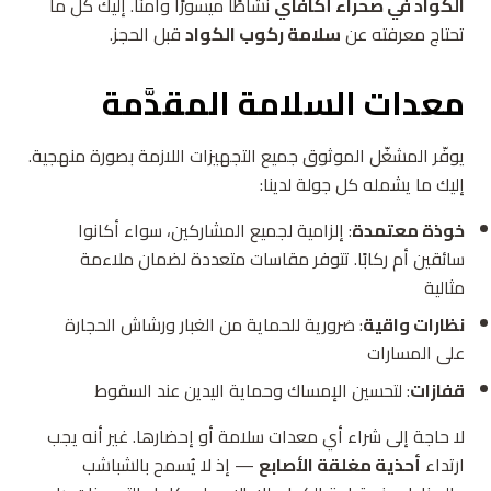
الكواد في صحراء أكافاي
نشاطًا ميسورًا وآمنًا. إليك كل ما
تحتاج معرفته عن
سلامة ركوب الكواد
قبل الحجز.
معدات السلامة المقدَّمة
يوفّر المشغّل الموثوق جميع التجهيزات اللازمة بصورة منهجية.
إليك ما يشمله كل جولة لدينا:
خوذة معتمدة
: إلزامية لجميع المشاركين، سواء أكانوا
سائقين أم ركابًا. تتوفر مقاسات متعددة لضمان ملاءمة
مثالية
نظارات واقية
: ضرورية للحماية من الغبار ورشاش الحجارة
على المسارات
قفازات
: لتحسين الإمساك وحماية اليدين عند السقوط
لا حاجة إلى شراء أي معدات سلامة أو إحضارها. غير أنه يجب
ارتداء
أحذية مغلقة الأصابع
— إذ لا يُسمح بالشباشب