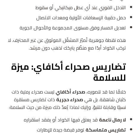
التدخل الفوري عند أي عطل ميكانيكي أو سقوط
حمل حقيبة الإسعافات الأولية ومعدات الاتصال
تعديل المسار وفق مستوى المجموعة والأحوال الجوية
هذه نقطة جوهرية تُميّز المشغّل الموثوق عن غير المحترف. لا
تركب الكواد أبدًا مع منظّم يتركك تذهب دون مرشد.
تضاريس صحراء أكافاي: ميزة
للسلامة
خلافًا لما قد تتصوره،
صحراء أكافاي
ليست صحراء رملية ذات
كثبان شاهقة. بل هي
صحراء حجرية
ذات تضاريس مستقرة
نسبيًا وقابلة للتنبؤ. وإليك لماذا يُعدّ ذلك ميزة من حيث السلامة:
لا رمال ناعمة
قد يعلق فيها الكواد أو يفقد استقراره
تضاريس متماسكة
توفر قبضة جيدة للإطارات