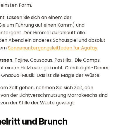
 reinsten Form.
 Lassen Sie sich an einem der
 Sie um Führung auf einen Kamm) und
untergeht. Der Himmel durchläuft alle
eden Abend ein anderes Schauspiel und absolut
erem
Sonnenuntergangsleitfaden für Agafay
.
essen.
Tajine, Couscous, Pastilla... Die Camps
 auf einem Holzfeuer gekocht. Candlelight-Dinner
Gnaoua-Musik. Das ist die Magie der Wüste.
rem Zelt gehen, nehmen Sie sich Zeit, den
 von der Lichtverschmutzung Marrakeschs sind
von der Stille der Wüste gewiegt.
lritt und Brunch