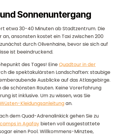
n und Sonnenuntergang
ert etwa 30-40 Minuten ab Stadtzentrum. Die
r an, ansonsten kostet ein Taxi zwischen 200
zunächst durch Olivenhaine, bevor sie sich auf
sse ist beeindruckend.
öhepunkt des Tages! Eine
Quadtour in der
urch die spektakulärsten Landschaften: staubige
mberaubende Ausblicke auf das Atlasgebirge.
en die schönsten Routen. Keine Vorerfahrung
ung ist inklusive. Um zu wissen, was Sie
Wüsten-Kleidungsanleitung
an.
ach dem Quad-Adrenalinkick gehen Sie zu
scamps in Agafay
bieten voll ausgestattete
 sogar einen Pool. Willkommens-Minztee,