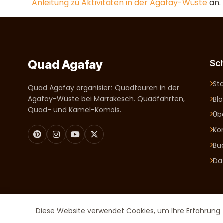
Anleitung zu Aktivitäten in der Agafay-Wüste
an.
Quad Agafay
Sch
Sta
Quad Agafay organisiert Quadtouren in der
Agafay-Wüste bei Marrakesch. Quadfahrten,
Bl
Quad- und Kamel-Kombis.
Üb
Ko
Bu
Da
Diese Website verwendet Cookies, um Ihre Erfahrung 
Quad Agafay. 2026 Alle Rechte vorbehalten.