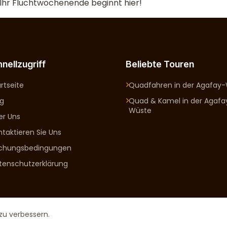
 Ihr Fluchtwochenende beginnt hier!
nellzugriff
Beliebte Touren
rtseite
Quadfahren in der Agafay
og
Quad & Kamel in der Agafa
Wüste
er Uns
ntaktieren Sie Uns
chungsbedingungen
tenschutzerklärung
zu verbessern.