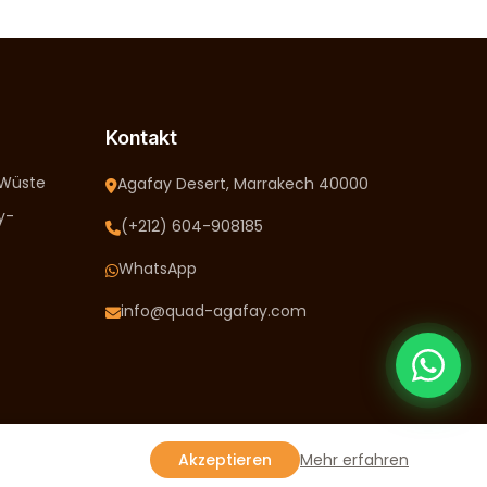
Kontakt
-Wüste
Agafay Desert, Marrakech 40000
y-
(+212) 604-908185
WhatsApp
info@quad-agafay.com
Mehr erfahren
Akzeptieren