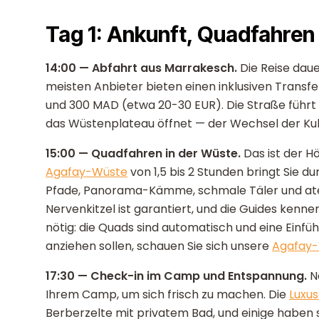
Tag 1: Ankunft, Quadfahre
14:00 — Abfahrt aus Marrakesch.
Die Reise dau
meisten Anbieter bieten einen inklusiven Transfe
und 300 MAD (etwa 20-30 EUR). Die Straße führt 
das Wüstenplateau öffnet — der Wechsel der Kuli
15:00 — Quadfahren in der Wüste.
Das ist der H
Agafay-Wüste
von 1,5 bis 2 Stunden bringt Sie d
Pfade, Panorama-Kämme, schmale Täler und ate
Nervenkitzel ist garantiert, und die Guides kenn
nötig: die Quads sind automatisch und eine Einführ
anziehen sollen, schauen Sie sich unsere
Agafay-
17:30 — Check-in im Camp und Entspannung.
N
Ihrem Camp, um sich frisch zu machen. Die
Luxu
Berberzelte mit privatem Bad, und einige haben