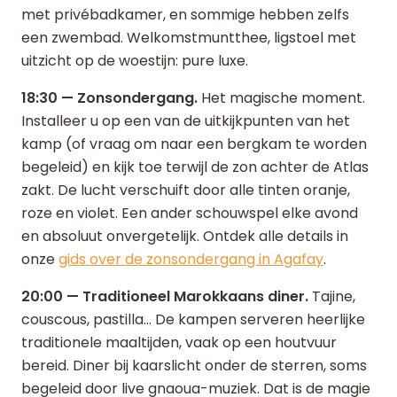
met privébadkamer, en sommige hebben zelfs
een zwembad. Welkomstmuntthee, ligstoel met
uitzicht op de woestijn: pure luxe.
18:30 — Zonsondergang.
Het magische moment.
Installeer u op een van de uitkijkpunten van het
kamp (of vraag om naar een bergkam te worden
begeleid) en kijk toe terwijl de zon achter de Atlas
zakt. De lucht verschuift door alle tinten oranje,
roze en violet. Een ander schouwspel elke avond
en absoluut onvergetelijk. Ontdek alle details in
onze
gids over de zonsondergang in Agafay
.
20:00 — Traditioneel Marokkaans diner.
Tajine,
couscous, pastilla... De kampen serveren heerlijke
traditionele maaltijden, vaak op een houtvuur
bereid. Diner bij kaarslicht onder de sterren, soms
begeleid door live gnaoua-muziek. Dat is de magie