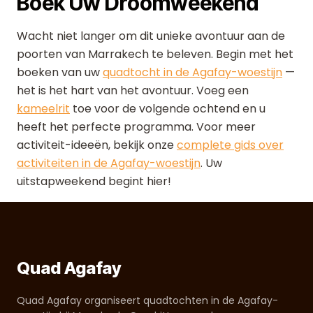
Boek Uw Droomweekend
Wacht niet langer om dit unieke avontuur aan de
poorten van Marrakech te beleven. Begin met het
boeken van uw
quadtocht in de Agafay-woestijn
—
het is het hart van het avontuur. Voeg een
kameelrit
toe voor de volgende ochtend en u
heeft het perfecte programma. Voor meer
activiteit-ideeën, bekijk onze
complete gids over
activiteiten in de Agafay-woestijn
. Uw
uitstapweekend begint hier!
Quad Agafay
Quad Agafay organiseert quadtochten in de Agafay-