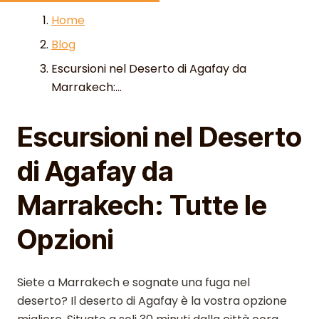
Skip to content
Home
Blog
Escursioni nel Deserto di Agafay da
Marrakech:...
Escursioni nel Deserto
di Agafay da
Marrakech: Tutte le
Opzioni
Siete a Marrakech e sognate una fuga nel
deserto? Il deserto di Agafay è la vostra opzione