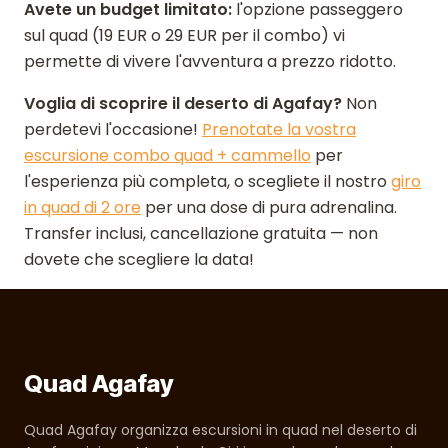
Avete un budget limitato:
l'opzione passeggero
sul quad (19 EUR o 29 EUR per il combo) vi
permette di vivere l'avventura a prezzo ridotto.
Voglia di scoprire il deserto di Agafay?
Non
perdetevi l'occasione!
Prenotate la vostra
escursione combo quad + cammello
per
l'esperienza più completa, o scegliete il nostro
giro
in quad di 2 ore
per una dose di pura adrenalina.
Transfer inclusi, cancellazione gratuita — non
dovete che scegliere la data!
Quad Agafay
Quad Agafay organizza escursioni in quad nel deserto di