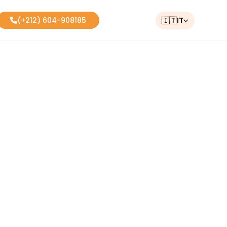
🇮🇹
IT
(+212) 604-908185