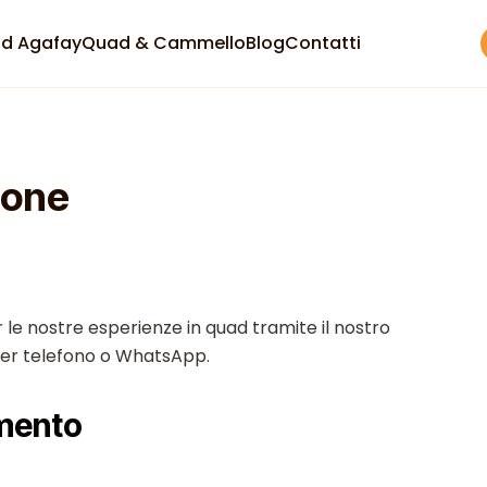
d Agafay
Quad & Cammello
Blog
Contatti
ione
 le nostre esperienze in quad tramite il nostro
per telefono o WhatsApp.
amento