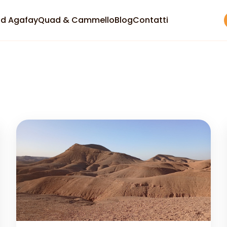
d Agafay
Quad & Cammello
Blog
Contatti