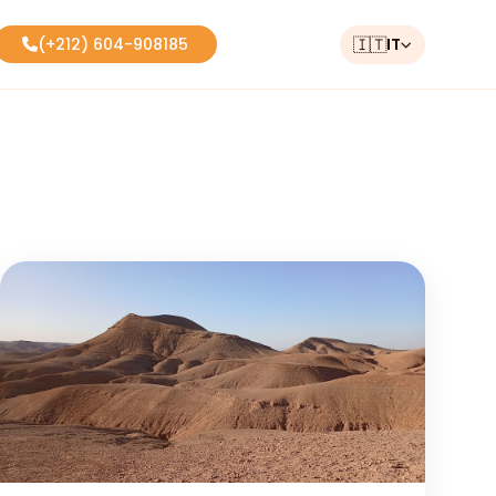
🇮🇹
IT
(+212) 604-908185