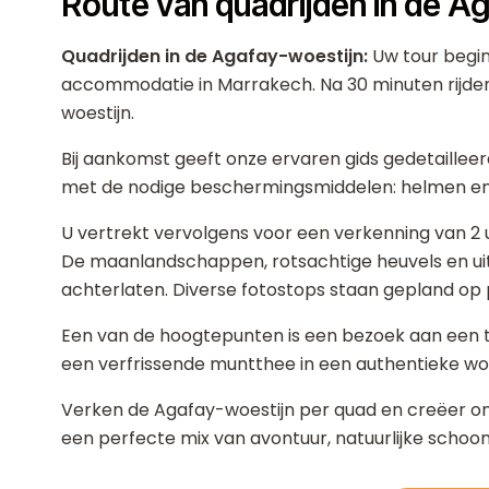
Route van quadrijden in de A
Quadrijden in de Agafay-woestijn:
Uw tour begin
accommodatie in Marrakech. Na 30 minuten rijden
woestijn.
Bij aankomst geeft onze ervaren gids gedetailleerd
met de nodige beschermingsmiddelen: helmen en v
U vertrekt vervolgens voor een verkenning van 2 u
De maanlandschappen, rotsachtige heuvels en uitz
achterlaten. Diverse fotostops staan gepland op 
Een van de hoogtepunten is een bezoek aan een t
een verfrissende muntthee in een authentieke woe
Verken de Agafay-woestijn per quad en creëer onv
een perfecte mix van avontuur, natuurlijke schoo