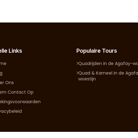
lle Links
Populaire Tours
ome
Quadrijden in de Agafay-wo
og
Quad & Kameel in de Agaf
woestijn
er Ons
em Contact Op
ekingsvoorwaarden
ivacybeleid