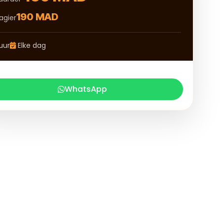
190 MAD
agier
uur
Elke dag
WhatsApp