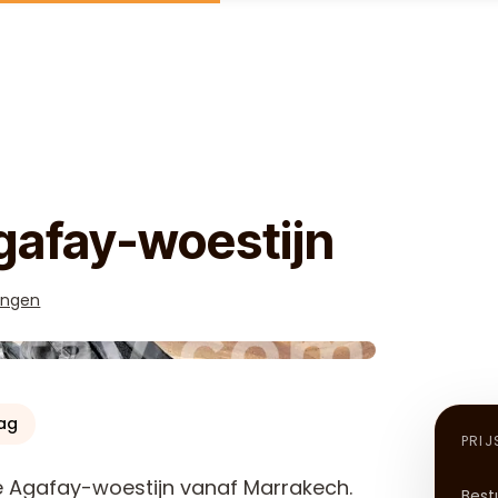
gafay-woestijn
ingen
dag
PRIJ
de Agafay-woestijn vanaf Marrakech.
Best