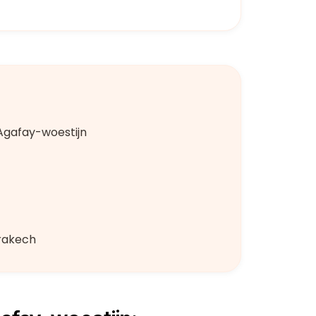
Agafay-woestijn
rrakech