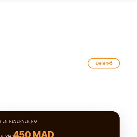
Delen
S EN RESERVERING
450 MAD
uurder