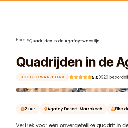
Skip to content
Home
›
Quadrijden in de Agafay-woestijn
Quadrijden in de A
3920 beoordel
HOOG GEWAARDEERD
5.0
2 uur
Agafay Desert, Marrakech
Elke 
Vertrek voor een onvergetelijke quadrit in 