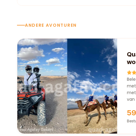
ANDERE AVONTUREN
Qu
wo
Bel
met
met
van 
5
Best