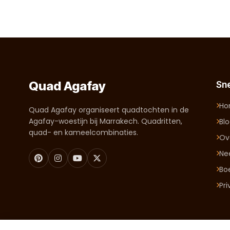
Quad Agafay
Sne
H
Quad Agafay organiseert quadtochten in de
Agafay-woestijn bij Marrakech. Quadritten,
Bl
quad- en kameelcombinaties.
Ov
Ne
Bo
Pr