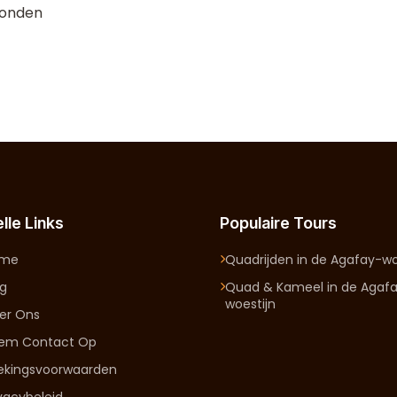
Londen
lle Links
Populaire Tours
ome
Quadrijden in de Agafay-wo
og
Quad & Kameel in de Agaf
woestijn
er Ons
em Contact Op
ekingsvoorwaarden
ivacybeleid