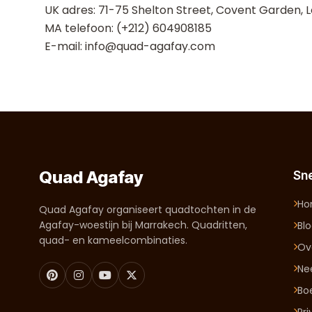
UK adres: 71-75 Shelton Street, Covent Garden, 
MA telefoon: (+212) 604908185
E-mail: info@quad-agafay.com
Quad Agafay
Sne
H
Quad Agafay organiseert quadtochten in de
Agafay-woestijn bij Marrakech. Quadritten,
Bl
quad- en kameelcombinaties.
Ov
Ne
Bo
Pr