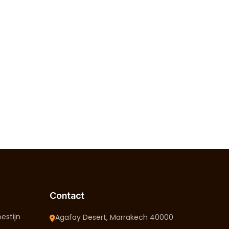
Contact
estijn
Agafay Desert, Marrakech 40000