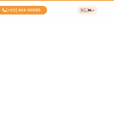
🇳🇱
NL
(+212) 604-908185