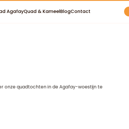
ad Agafay
Quad & Kameel
Blog
Contact
er onze quadtochten in de Agafay-woestijn te