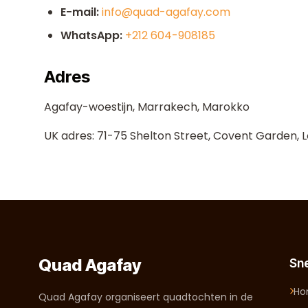
E-mail:
info@quad-agafay.com
WhatsApp:
+212 604-908185
Adres
Agafay-woestijn, Marrakech, Marokko
UK adres: 71-75 Shelton Street, Covent Garden, 
Quad Agafay
Sne
H
Quad Agafay organiseert quadtochten in de