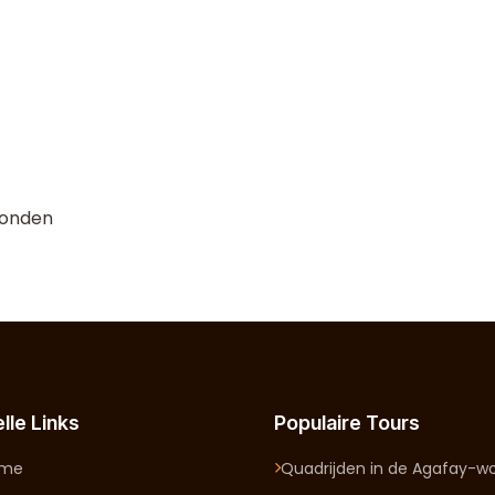
Londen
lle Links
Populaire Tours
ome
Quadrijden in de Agafay-wo