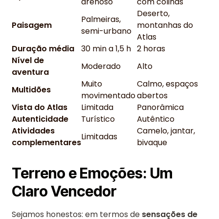
arenoso
com colinas
Deserto,
Palmeiras,
Paisagem
montanhas do
semi-urbano
Atlas
Duração média
30 min a 1,5 h
2 horas
Nível de
Moderado
Alto
aventura
Muito
Calmo, espaços
Multidões
movimentado
abertos
Vista do Atlas
Limitada
Panorâmica
Autenticidade
Turístico
Autêntico
Atividades
Camelo, jantar,
Limitadas
complementares
bivaque
Terreno e Emoções: Um
Claro Vencedor
Sejamos honestos: em termos de
sensações de