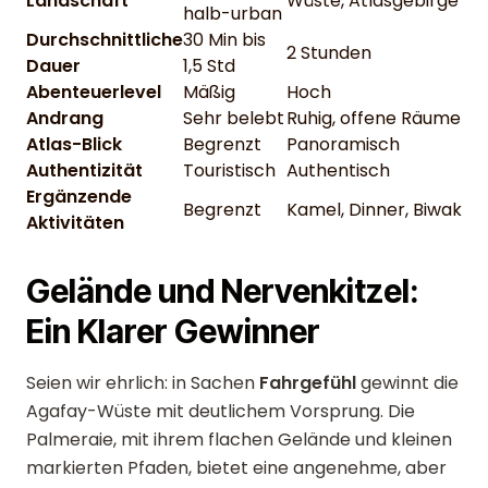
Landschaft
Wüste, Atlasgebirge
halb-urban
Durchschnittliche
30 Min bis
2 Stunden
Dauer
1,5 Std
Abenteuerlevel
Mäßig
Hoch
Andrang
Sehr belebt
Ruhig, offene Räume
Atlas-Blick
Begrenzt
Panoramisch
Authentizität
Touristisch
Authentisch
Ergänzende
Begrenzt
Kamel, Dinner, Biwak
Aktivitäten
Gelände und Nervenkitzel:
Ein Klarer Gewinner
Seien wir ehrlich: in Sachen
Fahrgefühl
gewinnt die
Agafay-Wüste mit deutlichem Vorsprung. Die
Palmeraie, mit ihrem flachen Gelände und kleinen
markierten Pfaden, bietet eine angenehme, aber