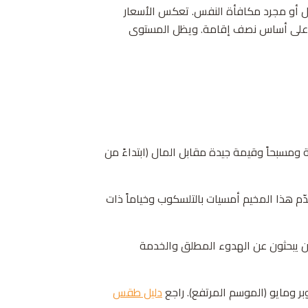
لعسل أو مجرد مكافأة النفس. تعكس الأسعار
ين 200 يورو و400 يورو في الليلة على أساس نصف إقامة. ويظل المستوى
حة ومسبحاً وقيمة جيدة مقابل المال (ابتداءً من
ّم هذا المخيم أمسيات بالتلسكوب وخياماً ذات
من يبحثون عن الهدوء المطلق والخدمة
توبر ومايو (الموسم المرتفع). راجع
دليل طقس