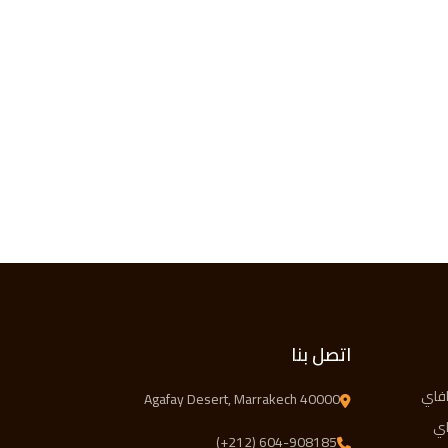
اتصل بنا
افاي
Agafay Desert, Marrakech 40000
اي
(+212) 604-908185