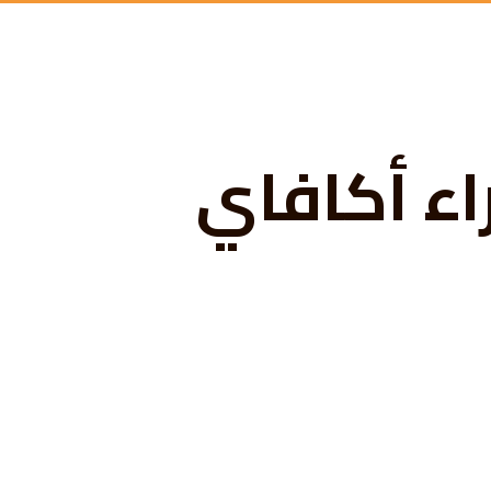
اء أكافاي