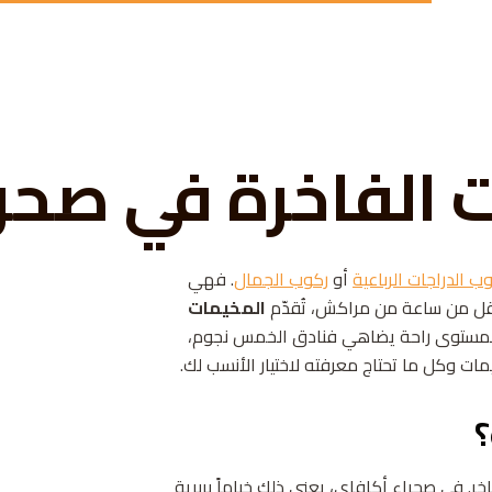
 الفاخرة في صحر
ب الدراجات الرباعية
أو
ركوب الجمال
. فهي
 أقل من ساعة من مراكش، تُقدّم
المخيمات
م بمستوى راحة يضاهي فنادق الخمس نجوم،
ات وكل ما تحتاج معرفته لاختيار الأنسب لك.
؟
خر. في صحراء أكافاي، يعني ذلك خياماً بربرية