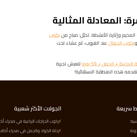
ة: المعادلة المثالية
لمخيم وإثارة الأنشطة. تخيّل: صباح من
ركوب
و
ركوب الجمال
عند الغروب، ثم عشاء تحت
لرباعية + الجمل بـ 59 يورو
لتعيش تجربة
قدمه هذه المنطقة الاستثنائية!
ط سريعة
الجولات الأكثر شعبية
يسية
ركوب الدراجات الرباعية في صحراء أك
ونة
رحلة الكواد والجمل في صحراء أكاف