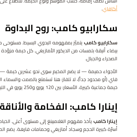
أساس نصف إقامة، حسب الموسم ونوع الخيمة. للاطلاع على م
أكافاي
.
سكارابيو كامب: روح البداوة
سكارابيو كامب
يتميّز بمفهومه البدوي البسيط. مستوحى من 
بيضاء أنيقة بلمسات من الديكور الأمازيغي. كل خيمة مزوّدة 
الصحراء والجبال.
الأجواء حميمة — لا يضم المخيم سوى نحو عشرين خيمة — والت
فاي (أو محدود جداً)، لا تلفاز: هنا تستمتع بالصمت والسماء ال
خيمة جماعية كبيرة. الأسعار: بين 120 يورو و250 يورو في الليلة. اطّلع على
إينارا كامب: الفخامة والأناقة
إينارا كامب
يأخذ مفهوم الغلامبينغ إلى مستوى أعلى. الخيام 
أسرّة كبيرة الحجم وسجاد أمازيغي وحمامات فارهة. يضم المخيم