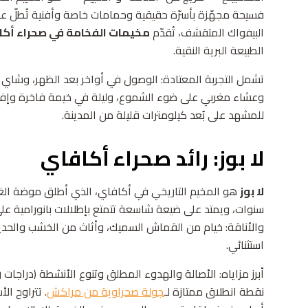
فسيحة مجهّزة بأسرّة حقيقية وحمامات خاصة وأفنية تُطلّ على 
البيفواك المتقشف، تُقدّم
مخيمات الفخامة في صحراء أكا
الطبيعة البرية النقية.
تشمل التجربة المعتادة: الوصول في أواخر بعد الظهر، وشاي ال
وعشاء مغربي على ضوء الشموع، وليلة في خيمة فاخرة وإف
للمشهد على بُعد كيلومترات قليلة من المدينة.
لا بوز: رائد صحراء أكافاي
لا بوز
هو المخيم التاريخي في أكافاي، الذي أطلق موضة الغل
سنوات، ويمتد على ضيعة شاسعة تتمتع بإطلالات بانورامية على
والأناقة: خيام من القماش السميك، وأثاث من الخشب والح
استثنائي.
أبرز مزاياه: الأصالة والهدوء المطلق وتنوع الأنشطة (دراجات رب
نقطة انطلاق ممتازة لـ
جولة صحراوية من مراكش