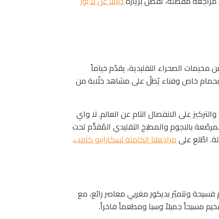
راجعة مفصّلة، تفضّل بزيارة
دليلنا عن لا بوز
مخيمات الصحراء التقليدية، يقدّم خياماً
بحمام خاص وفناء يُطلّ على مشاهد خلّابة من
ركيز على الانفصال التام عن العالم. لا واي
مرصّعة بالنجوم والمطبخ التقليدي المُقدَّم تحت
مراجعتنا الكاملة لسكارابيو كامب
.
فسيحة وتتميّز بديكور مغربي معاصر رائع، مع
 مسبحاً جميلاً وسبا ومطعماً فاخراً.