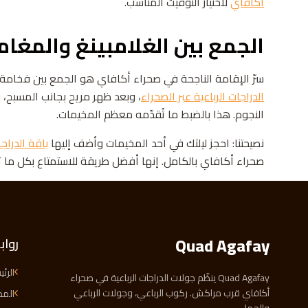
أكافاي
لاختيار التوقيت المناسب.
الجمع بين الغلامبينغ والمغامر
سرّ الإقامة الناجحة في صحراء أكافاي هو الجمع بين فخامة ا
الدراجات الرباعية عبر الصحراء
، وبعد ظهر مريح بجانب المسبح، 
النجوم. هذا بالضبط ما تُقدّمه معظم المخيمات.
نصيحتنا: احجز ليلتك في أحد المخيمات وأضف إليها
باقة الدراجة ا
صحراء أكافاي بالكامل. إنها أفضل طريقة للاستمتاع بكل ما ت
Quad Agafay
رواب
الرئ
Quad Agafay ينظّم جولات الدراجات الرباعية في صحراء
أكافاي قرب مراكش. ركوب الرباعي، وجولات الرباعي
المد