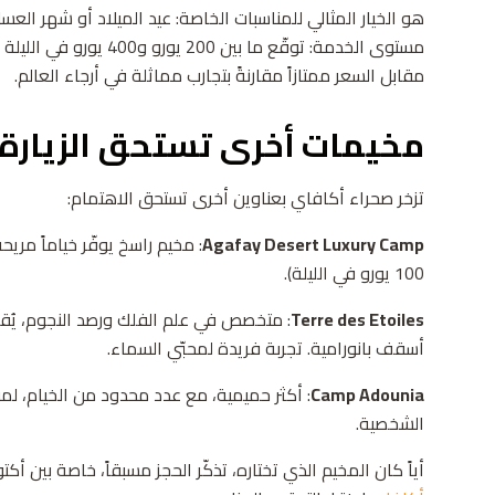
هو الخيار المثالي للمناسبات الخاصة: عيد الميلاد أو شهر ا
مستوى الخدمة: توقّع ما ب
مقابل السعر ممتازاً مقارنةً بتجارب مماثلة في أرجاء العالم.
مخيمات أخرى تستحق الزيارة
تزخر صحراء أكافاي بعناوين أخرى تستحق الاهتمام:
Agafay Desert Luxury Camp
: مخيم راسخ يوفّر خياماً مري
100 يورو في الليلة).
Terre des Etoiles
: متخصص في علم الفلك ورصد النجوم، يُقد
أسقف بانورامية. تجربة فريدة لمحبّي السماء.
Camp Adounia
: أكثر حميمية، مع عدد محدود من الخيام، ل
الشخصية.
أياً كان المخيم الذي تختاره، تذكّر الحجز مسبقاً، خاصة بين أك