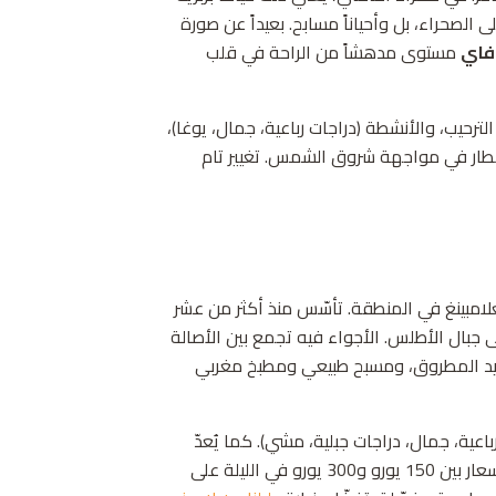
الصحراء، بل وأحياناً مسابح. بعيداً عن صورة
فاي
مستوى مدهشاً من الراحة في قلب
ترحيب، والأنشطة (دراجات رباعية، جمال، يوغا)،
طار في مواجهة شروق الشمس. تغيير تام
امبينغ في المنطقة. تأسّس منذ أكثر من عشر
 جبال الأطلس. الأجواء فيه تجمع بين الأصالة
ديد المطروق، ومسبح طبيعي ومطبخ مغربي
اعية، جمال، دراجات جبلية، مشي). كما يُعدّ
. تتراوح الأسعار بين 150 يورو و300 يورو في الليلة على