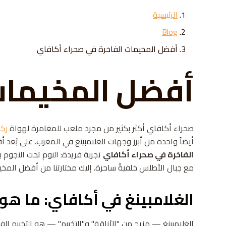
Skip to conten
الرئيسية
Blog
أفضل المخيمات الفاخرة في صحراء أكافاي
أفضل المخيمات
صحراء أكافاي أكثر بكثير من مجرد ملعب للمغامرة لهواة
ركو
أيضاً واحدة من أبرز وجهات الغلامبينغ في المغرب. على بُعد
الفاخرة في صحراء أكافاي
تجربة فريدة: النوم تحت النجو
مع جبال الأطلس خلفيةً ساحرة. إليك مختارتنا من أفضل المخيم
الغلامبينغ في أكافاي: ما هو
الغلامبينغ — مزيج من "الأناقة" و"التخييم" — هو التخييم الفا