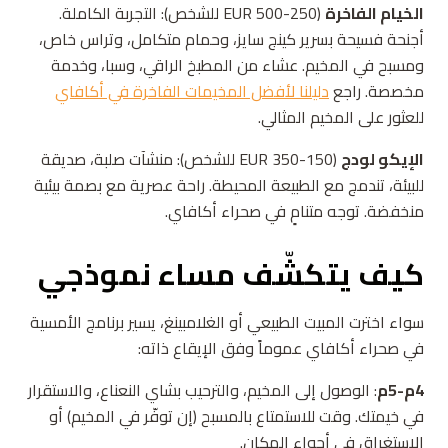
الخيام الفاخرة
(250-500 EUR للشخص): التجربة الكاملة.
أجنحة فسيحة بسرير كينج سايز، وحمام متكامل، وتراس خاص،
ومسبح في المخيم. عشاء من المطبخ الراقي، وسبا، وخدمة
مخصصة. راجع
دليلنا لأفضل المخيمات الفاخرة في أكافاي
للعثور على المخيم المثالي.
الإيكو لودج
(150-350 EUR للشخص): منشآت صلبة، صديقة
للبيئة، تندمج مع الطبيعة المحيطة. راحة عصرية مع بصمة بيئية
منخفضة. توجه متنامٍ في صحراء أكافاي.
كيف يتكشّف مساء نموذجي
سواء اخترت المبيت الطبيعي أو الغلامبينغ، يسير برنامج الأمسية
في صحراء أكافاي عموماً وفق الإيقاع ذاته:
4م-5م
: الوصول إلى المخيم، والترحيب بشاي النعناع، والاستقرار
في خيمتك. وقت للاستمتاع بالمسبح (إن توفّر في المخيم) أو
الاستغراق في أجواء المكان.