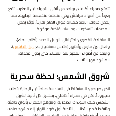
تتمتع صحراء أكافاي بواحد من أنقى الأجواء في المغرب. تقع
بعيداً عن أضواء مراكش وفي منطقة منخفضة الرطوبة، مما
يجعل ظروف الرصد ممتازة طوال العام تقريباً. تُوفّر بعض
المخيمات تلسكوبات وجلسات فلكية موجّهة.
للاستفادة القصوى: اختر ليالي الهلال الجديد (أظلم سماء)،
وتعال بين مارس وأكتوبر (طقس مستقر، راجع
دليل الطقس
)،
وابتعد عن أضواء المخيم بعد العشاء. حتى بدون معدات،
المشهد يبهر الألباب.
شروق الشمس: لحظة سحرية
لنكن صريحين: الاستيقاظ في السادسة صباحاً في الإجازة يتطلب
مجهوداً. لكن في صحراء أكافاي، يستحق كل ثانية. تشرق
الشمس خلف النتوءات الصخرية، وتتوهج الصحراء بألوان دافئة،
وتلتقط قمم الأطلس الثلجية أول ضوء النهار. إنه مشهد صامت
مهيب. أحضر طبقة إضافية من الملابس الدافئة — الصباح بارد