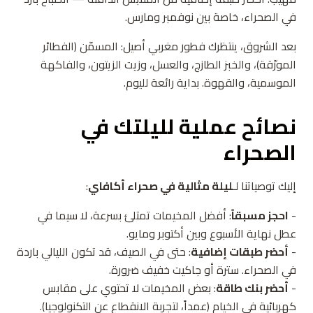
في الصحراء، خاصة بين نوفمبر ومارس.
بعد الشروق، ينتظرك فطور مغربي أصيل: المسمّن (الفطائر
المورّقة)، والخبز الطازج، والعسل، وزيت الزيتون، والفاكهة
الموسمية، والقهوة. بداية رائعة لليوم.
نصائح عملية لليلتك في
الصحراء
إليك توصياتنا لـ
ليلة مثالية في صحراء أكافاي
:
-
احجز مسبقاً
: أفضل المخيمات تمتلئ بسرعة، لا سيما في
عطل نهاية الأسبوع وبين أكتوبر ومايو.
-
أحضر طبقات إضافية
: حتى في الصيف، قد تكون الليالي باردة
في الصحراء. سترة أو جاكيت خفيف ضرورة.
-
أحضر بنك طاقة
: بعض المخيمات لا تحتوي على مقابس
كهربائية في الخيام (عمداً، لتجربة الانقطاع عن التكنولوجيا).