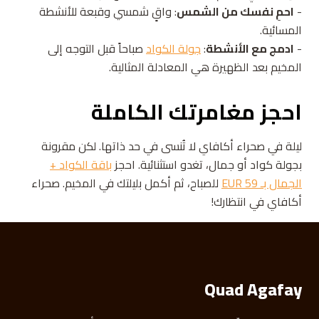
-
احمِ نفسك من الشمس
: واقٍ شمسي وقبعة للأنشطة
المسائية.
-
ادمج مع الأنشطة
:
جولة الكواد
صباحاً قبل التوجه إلى
المخيم بعد الظهيرة هي المعادلة المثالية.
احجز مغامرتك الكاملة
ليلة في صحراء أكافاي لا تُنسى في حد ذاتها. لكن مقرونة
بجولة كواد أو جمال، تغدو استثنائية. احجز
باقة الكواد +
الجمال بـ 59 EUR
للصباح، ثم أكمل بليلتك في المخيم. صحراء
أكافاي في انتظارك!
Quad Agafay