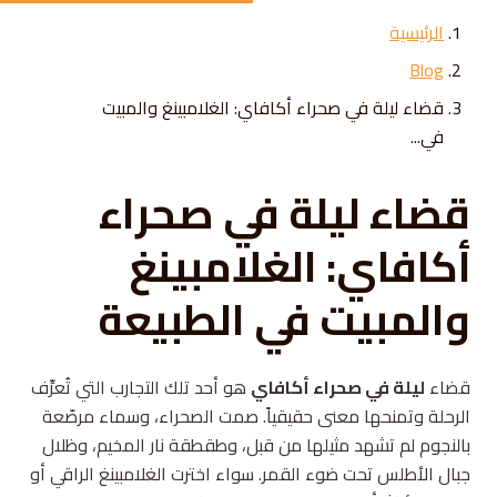
Skip to conten
الرئيسية
Blog
قضاء ليلة في صحراء أكافاي: الغلامبينغ والمبيت
في...
قضاء ليلة في صحراء
أكافاي: الغلامبينغ
والمبيت في الطبيعة
قضاء
ليلة في صحراء أكافاي
هو أحد تلك التجارب التي تُعرِّف
الرحلة وتمنحها معنى حقيقياً. صمت الصحراء، وسماء مرصّعة
بالنجوم لم تشهد مثيلها من قبل، وطقطقة نار المخيم، وظلال
جبال الأطلس تحت ضوء القمر. سواء اخترت الغلامبينغ الراقي أو