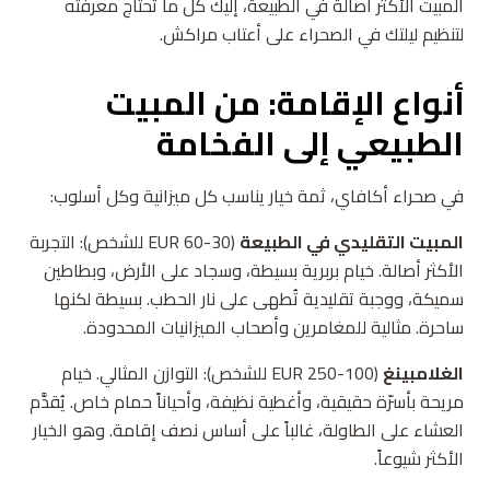
المبيت الأكثر أصالة في الطبيعة، إليك كل ما تحتاج معرفته
لتنظيم ليلتك في الصحراء على أعتاب مراكش.
أنواع الإقامة: من المبيت
الطبيعي إلى الفخامة
في صحراء أكافاي، ثمة خيار يناسب كل ميزانية وكل أسلوب:
المبيت التقليدي في الطبيعة
(30-60 EUR للشخص): التجربة
الأكثر أصالة. خيام بربرية بسيطة، وسجاد على الأرض، وبطاطين
سميكة، ووجبة تقليدية تُطهى على نار الحطب. بسيطة لكنها
ساحرة. مثالية للمغامرين وأصحاب الميزانيات المحدودة.
الغلامبينغ
(100-250 EUR للشخص): التوازن المثالي. خيام
مريحة بأسرّة حقيقية، وأغطية نظيفة، وأحياناً حمام خاص. يُقدَّم
العشاء على الطاولة، غالباً على أساس نصف إقامة. وهو الخيار
الأكثر شيوعاً.