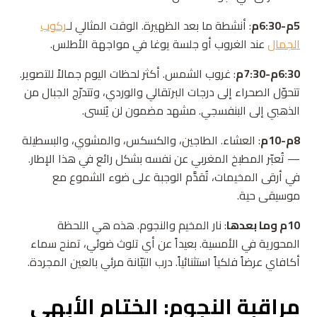
5م-6:30م
: أنشطة ما بعد الظهيرة. الوقت المثالي لـ
ركوب
الجمال
عند الغروب أو جلسة يوغا في مواجهة الأطلس.
6:30م-7:30م
: غروب الشمس. أكثر لحظات اليوم جمالاً للتصوير.
تتحوّل الصحراء إلى درجات البرتقالي والوردي، وتتدرّج الجبال من
الذهبي إلى البنفسجي. مشهد مضمون لن يُنسى.
8م-10م
: العشاء. الطاجين، والكسكس، والمشوي، والبسطيلة
— تُعبّر المطبخ المغربي عن نفسه بشكل رائع في هذا الإطار.
في أرقى المخيمات، تُقدَّم الوجبة على ضوء الشموع مع
موسيقى حية.
10م وما بعدها
: نار المخيم والنجوم. هذه هي اللحظة
المحورية في الأمسية. بعيداً عن أي تلوث ضوئي، تمنح سماء
أكافاي عرضاً فلكياً استثنائياً. درب التبّانة مرئي بالعين المجردة.
مراقبة النجوم: الختام الأبهى