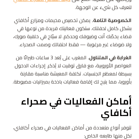
لتعرف كل شيء عن الوجهة.
الخصوصية التامة.
يمكن تخصيص مخيمات ومزارع أكافاي
بشكل كامل لحفلتك. ستكون فعاليتك فريدة من نوعها في
فضاء يخصّك أنت وضيوفك وحدكم. لا سيّاح في خلفية صورك،
ولا ضوضاء غير مرغوبة — فقط احتفالك وصمت الصحراء.
الغرابة في المتناول.
المغرب على بُعد 3 ساعات طيرانًا من
العواصم الأوروبية، مع فارق توقيت لا يُذكر. إجراءات الدخول
بسيطة لمعظم الجنسيات. تكلفة المعيشة مناسبة مقارنة
بأوروبا، مما يتيح لك إقامة فعاليات باذخة بميزانيات مضبوطة.
أماكن الفعاليات في صحراء
أكافاي
تتوفر أنواع متعددة من أماكن الفعاليات في صحراء أكافاي،
لكل منها طابعه الخاص: