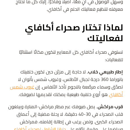
وسهل الوصول في آنٍ معًا، أصيلًا وفاخرًا. إليك كل ما تحتاج
معرفته لتنظيم فعاليتك الحلم في أكافاي.
لماذا تختار صحراء أكافاي
لفعاليتك
تستوفي صحراء أكافاي كل المعايير لتكون مكانًا استثنائيًا
للفعاليات:
إطار طبيعي خلاب.
لا حاجة إلى مزيّن حين تكون خلفيتك
بانوراما 360 درجة لجبال الأطلس، وغروب شمس بألوان لا
تصدّق وسماء مرصّعة بالنجوم تأخذ الأنفاس. إن
غروب شمس
أكافاي
هو أروع خلفية طبيعية يمكنك تقديمها لضيوفك.
قرب مراكش.
يصل ضيوفك عبر مطار مراكش-المنارة ويبلغون
قلب الصحراء في 30-40 دقيقة. لا رحلة مضنية إلى أعماق
الصحراء الكبرى. ولمن يرغب في إطالة إقامته، فمراكش
ورياضها على مقربة. اطّلع على
دليلنا الشامل لصحراء أكافاي