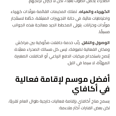
الصحراء يحمل الصوت بعيدًا، لكن لا جيران تزعجهم.
الكهرباء والمياه.
تمتلك المخيمات القائمة مولّدات كهرباء
واحتياطيات مائية. في حالة التجهيزات المنبثقة، خطّط لاستئجار
مولّدات وخزانات. يتولى المخطط الجيد معالجة هذه الجوانب
مسبقًا.
الوصول والنقل.
رتّب خدمة حافلات مكّوكية بين مراكش
ومكان الفعالية لضيوفك. ليس كل مسالك الصحراء معبّدة:
يُنصح باستخدام مركبات الدفع الرباعي أو الحافلات الصغيرة
المهيّأة، لا سيما في الليل.
أفضل موسم لإقامة فعالية
في أكافاي
يسمح مناخ أكافاي بإقامة فعاليات خارجية طوال العام تقريبًا،
لكن بعض الفترات أكثر ملاءمة: