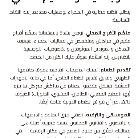
يتطلب تنظيم فعالية في الصحراء لوجستيات محددة. إليك النقاط
الأساسية:
منظّم الأفراح المحلي.
نوصي بشدة بالاستعانة بمنظّم أفراح
مقيم في مراكش ومتخصص في فعاليات الصحراء. سيعرف
الأماكن والموردين الموثوقين والخصوصيات اللوجستية
للتضاريس. إنه استثمار سيوفّر عليك الكثير من الضغط.
تقديم الطعام.
تمتلك المخيمات الفاخرة عمومًا طاقمها
الطهوي وفريق تقديم الطعام الخاص. أما في حالة التجهيزات
المنبثقة، فيتنقل مقدّمو الطعام من مراكش مع كل ما يلزم.
تُبهر المطبخ المغربي (الطاجين، المشوي، الحلويات) الضيوف
دائمًا، غير أن قوائم الطعام الدولية متاحة أيضًا.
الموسيقى والترفيه.
تضفي فرق الغناوة والديجيهات
والراقصون والفنانون المحليون لمسة مغربية أصيلة على
فعاليتك. تحقّق من حدود الضجيج في مكان الإقامة — في