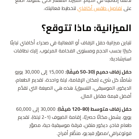
تدفئة إضافية في الخيام. الميزة: الأسعار أدنى عمومًا. اطّلع
على
تفاصيل طقس أكافاي
لتخطيط فعاليتك.
الميزانية: ماذا تتوقع؟
تتباين ميزانية حفل الزفاف أو الفعالية في صحراء أكافاي تباينًا
كبيرًا بحسب الحجم ومستوى الفخامة المرغوب. إليك نطاقات
استرشادية:
حفل زفاف حميم (30-50 ضيفًا):
15,000 إلى 30,000 يورو
شاملًا كل شيء (مكان الإقامة، ليلة واحدة، تقديم الطعام،
الديكور، الموسيقى، التنسيق). هذه هي الصيغة التي تقدّم
أفضل قيمة مقابل المال.
حفل زفاف متوسط (80-120 ضيفًا):
30,000 إلى 60,000
يورو. يشمل مكانًا حصريًا، إقامة الضيوف (1-2 ليلة)، تقديم
طعام فاخر، ديكور متقن، فرقة موسيقية حية، مصوّر
فوتوغرافي/مصوّر فيديو، منظّم أفراح.