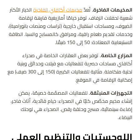
المخيمات الفاخرة.
تُعدّ
مخيمات أكافاي الفاخرة
الخيار الأكثر
شعبية لحفلات الزفاف. توفر خيامًا أمازيغية فارهة لإقامة
الضيوف، ومساحات استقبال خارجية (تراسات ومنصات بانورامية)،
وخدمات تقديم طعام راقية، ومرافق كالمسابح والسبا. الطاقة
الاستيعابية المعتادة: 50 إلى 150 ضيفًا.
المزارع الخاصة.
توفر بعض العقارات الخاصة في صحراء
أكافاي مساحات حصرية للفعاليات مع فيلات وحدائق وبنية
تحتية متكاملة. مثالية للفعاليات الكبيرة (150 إلى 300 ضيف) مع
إمكانية الإقامة في الموقع.
التجهيزات المنبثقة.
للفعاليات المصمّمة خصيصًا، يمكن
إنشاء مخيم مخصّص كليًا في الصحراء: خيام قائدية، أثاث فاخر،
إضاءة سينمائية، مسرح وحلقة رقص. الصحراء هي لوحتك
البيضاء.
اللوجستيات والتنظيم العملي