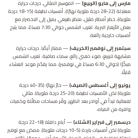
مارس إلى مايو (الربيع)
— الموسم المثالي. درجات حرارة
معتدلة (22-28 درجة مئوية نهارًا)، أمسيات لطيفة (15-18 درجة
مئوية)، خطر أمطار ضئيل، منظر طبيعي يميل إلى الاخضرار مع
بعض الأزهار البرية. تغرب الشمس حوالي 7:30 مساءً، مما يتيح
أمسيات خارجية رائعة.
سبتمبر إلى نوفمبر (الخريف)
— ممتاز أيضًا. درجات حرارة
مشابهة للربيع، ضوء ذهبي رائع، سماء صافية. تغرب الشمس
مبكّرًا (حوالي 6:30 مساءً في نوفمبر)، مما يقدّم موعد العشاء
قليلًا.
يونيو إلى أغسطس (الصيف)
— حارّ نهارًا (35-40 درجة
مئوية) لكن الأمسيات لطيفة (20-25 درجة مئوية). مثالي
لفعالية تبدأ في أواخر بعد الظهر. وفّر مساحات مظلّلة وكميات
وافرة من المياه.
ديسمبر إلى فبراير (الشتاء)
— أيام دافئة (18-22 درجة
مئوية) لكن أمسيات باردة (5-10 درجات مئوية). ممكن مع توفير