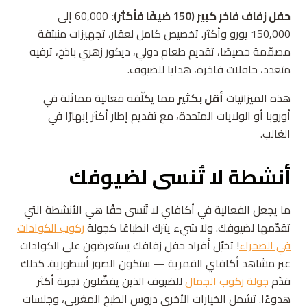
حفل زفاف فاخر كبير (150 ضيفًا فأكثر):
60,000 إلى
150,000 يورو وأكثر. تخصيص كامل لعقار، تجهيزات منبثقة
مصمّمة خصيصًا، تقديم طعام دولي، ديكور زهري باذخ، ترفيه
متعدد، حافلات فاخرة، هدايا للضيوف.
هذه الميزانيات
أقل بكثير
مما يكلّفه فعالية مماثلة في
أوروبا أو الولايات المتحدة، مع تقديم إطار أكثر إبهارًا في
الغالب.
أنشطة لا تُنسى لضيوفك
ما يجعل الفعالية في أكافاي لا تُنسى حقًا هي الأنشطة التي
تقدّمها لضيوفك. ولا شيء يترك انطباعًا كجولة
ركوب الكوادات
في الصحراء
! تخيّل أفراد حفل زفافك يستعرضون على الكوادات
عبر مشاهد أكافاي القمرية — ستكون الصور أسطورية. كذلك
قدّم
جولة ركوب الجمال
للضيوف الذين يفضّلون تجربة أكثر
هدوءًا. تشمل الخيارات الأخرى دروس الطبخ المغربي، وجلسات