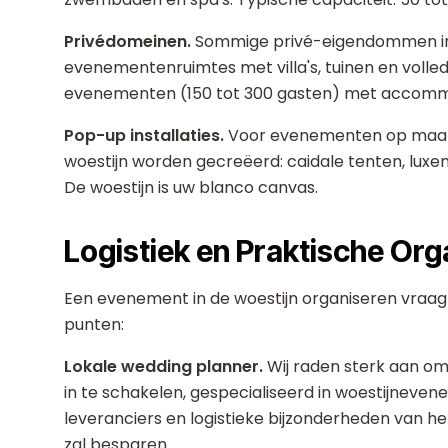
Privédomeinen.
Sommige privé-eigendommen in 
evenementenruimtes met villa's, tuinen en volledi
evenementen (150 tot 300 gasten) met accommo
Pop-up installaties.
Voor evenementen op maat 
woestijn worden gecreëerd: caidale tenten, luxem
De woestijn is uw blanco canvas.
Logistiek en Praktische Org
Een evenement in de woestijn organiseren vraagt 
punten:
Lokale wedding planner.
Wij raden sterk aan om
in te schakelen, gespecialiseerd in woestijnevene
leveranciers en logistieke bijzonderheden van het 
zal besparen.