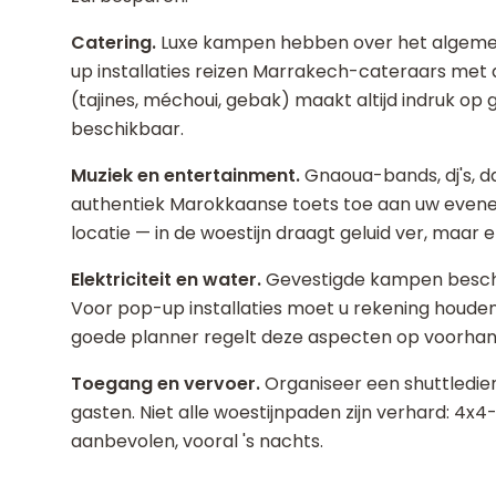
Catering.
Luxe kampen hebben over het algemee
up installaties reizen Marrakech-cateraars met 
(tajines, méchoui, gebak) maakt altijd indruk op 
beschikbaar.
Muziek en entertainment.
Gnaoua-bands, dj's, d
authentiek Marokkaanse toets toe aan uw evene
locatie — in de woestijn draagt geluid ver, maar 
Elektriciteit en water.
Gevestigde kampen beschi
Voor pop-up installaties moet u rekening houde
goede planner regelt deze aspecten op voorhan
Toegang en vervoer.
Organiseer een shuttledie
gasten. Niet alle woestijnpaden zijn verhard: 4
aanbevolen, vooral 's nachts.