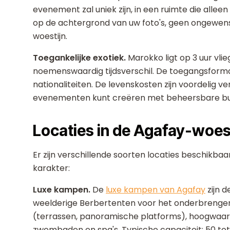
evenement zal uniek zijn, in een ruimte die alle
op de achtergrond van uw foto's, geen ongewenst 
woestijn.
Toegankelijke exotiek.
Marokko ligt op 3 uur vl
noemenswaardig tijdsverschil. De toegangsformal
nationaliteiten. De levenskosten zijn voordelig 
evenementen kunt creëren met beheersbare bu
Locaties in de Agafay-woes
Er zijn verschillende soorten locaties beschikbaa
karakter:
Luxe kampen.
De
luxe kampen van Agafay
zijn d
weelderige Berbertenten voor het onderbrengen
(terrassen, panoramische platforms), hoogwaardi
zwembaden en spa's. Typische capaciteit: 50 tot