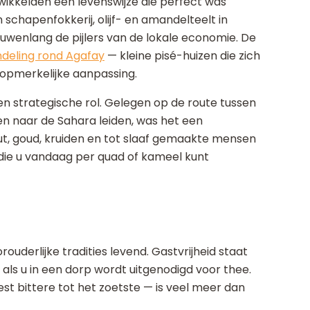
kkelden een levenswijze die perfect was
chapenfokkerij, olijf- en amandelteelt in
uwenlang de pijlers van de lokale economie. De
deling rond Agafay
— kleine pisé-huizen die zich
opmerkelijke aanpassing.
en strategische rol. Gelegen op de route tussen
n naar de Sahara leiden, was het een
t, goud, kruiden en tot slaaf gemaakte mensen
ie u vandaag per quad of kameel kunt
derlijke tradities levend. Gastvrijheid staat
 als u in een dorp wordt uitgenodigd voor thee.
est bittere tot het zoetste — is veel meer dan