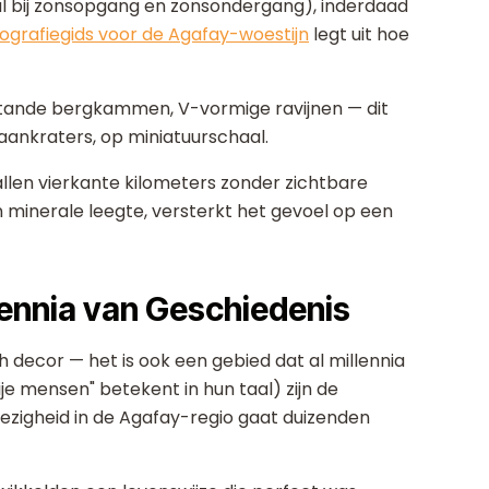
l bij zonsopgang en zonsondergang), inderdaad
tografiegids voor de Agafay-woestijn
legt uit hoe
tande bergkammen, V-vormige ravijnen — dit
maankraters, op miniatuurschaal.
tallen vierkante kilometers zonder zichtbare
 minerale leegte, versterkt het gevoel op een
lennia van Geschiedenis
 decor — het is ook een gebied dat al millennia
e mensen" betekent in hun taal) zijn de
zigheid in de Agafay-regio gaat duizenden