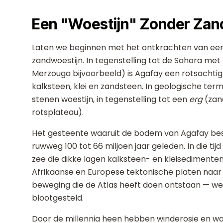
Een "Woestijn" Zonder Zan
Laten we beginnen met het ontkrachten van een
zandwoestijn. In tegenstelling tot de Sahara met
Merzouga bijvoorbeeld) is Agafay een rotsachtig
kalksteen, klei en zandsteen. In geologische ter
stenen woestijn, in tegenstelling tot een
erg
(zan
rotsplateau).
Het gesteente waaruit de bodem van Agafay bestaa
ruwweg 100 tot 66 miljoen jaar geleden. In die ti
zee die dikke lagen kalksteen- en kleisedimenten
Afrikaanse en Europese tektonische platen naa
beweging die de Atlas heeft doen ontstaan — w
blootgesteld.
Door de millennia heen hebben winderosie en w