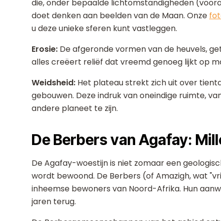
die, onder bepaalde lichtomstandigheden (voora
doet denken aan beelden van de Maan. Onze
fo
u deze unieke sferen kunt vastleggen.
Erosie:
De afgeronde vormen van de heuvels, ge
alles creëert reliëf dat vreemd genoeg lijkt op 
Weidsheid:
Het plateau strekt zich uit over tien
gebouwen. Deze indruk van oneindige ruimte, van
andere planeet te zijn.
De Berbers van Agafay: Mil
De Agafay-woestijn is niet zomaar een geologisch
wordt bewoond. De Berbers (of Amazigh, wat "vrij
inheemse bewoners van Noord-Afrika. Hun aanwe
jaren terug.