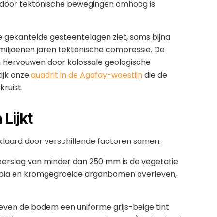
 door tektonische bewegingen omhoog is
e gekantelde gesteentelagen ziet, soms bijna
n miljoenen jaren tektonische compressie. De
n hervouwen door kolossale geologische
ijk onze
quadrit in de Agafay-woestijn
die de
ruist.
Lijkt
rklaard door verschillende factoren samen:
neerslag van minder dan 250 mm is de vegetatie
orbia en kromgegroeide arganbomen overleven,
geven de bodem een uniforme grijs-beige tint