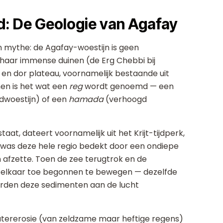
d: De Geologie van Agafay
 mythe: de Agafay-woestijn is geen
 haar immense duinen (de Erg Chebbi bij
 en dor plateau, voornamelijk bestaande uit
men is het wat een
reg
wordt genoemd — een
dwoestijn) of een
hamada
(verhoogd
t, dateert voornamelijk uit het Krijt-tijdperk,
jd was deze hele regio bedekt door een ondiepe
 afzette. Toen de zee terugtrok en de
r elkaar toe begonnen te bewegen — dezelfde
erden deze sedimenten aan de lucht
atererosie (van zeldzame maar heftige regens)