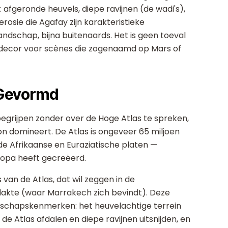
afgeronde heuvels, diepe ravijnen (de wadi's),
rosie die Agafay zijn karakteristieke
andschap, bijna buitenaards. Het is geen toeval
s decor voor scènes die zogenaamd op Mars of
 Gevormd
begrijpen zonder over de Hoge Atlas te spreken,
on domineert. De Atlas is ongeveer 65 miljoen
de Afrikaanse en Euraziatische platen —
ropa heeft gecreëerd.
s van de Atlas, dat wil zeggen in de
akte (waar Marrakech zich bevindt). Deze
ndschapskenmerken: het heuvelachtige terrein
 de Atlas afdalen en diepe ravijnen uitsnijden, en