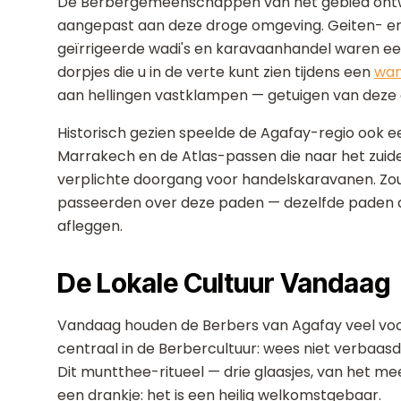
De Berbergemeenschappen van het gebied ontwi
aangepast aan deze droge omgeving. Geiten- en s
geïrrigeerde wadi's en karavaanhandel waren ee
dorpjes die u in de verte kunt zien tijdens een
wan
aan hellingen vastklampen — getuigen van deze 
Historisch gezien speelde de Agafay-regio ook e
Marrakech en de Atlas-passen die naar het zuide
verplichte doorgang voor handelskaravanen. Zou
passeerden over deze paden — dezelfde paden d
afleggen.
De Lokale Cultuur Vandaag
Vandaag houden de Berbers van Agafay veel voorou
centraal in de Berbercultuur: wees niet verbaasd
Dit muntthee-ritueel — drie glaasjes, van het me
een drankje: het is een heilig welkomstgebaar.