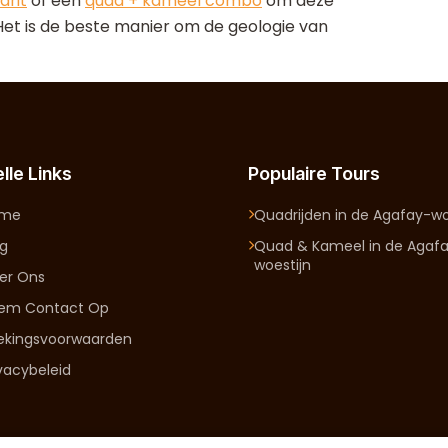
drit
of een
quad + kameel combo
om deze
Het is de beste manier om de geologie van
lle Links
Populaire Tours
ome
Quadrijden in de Agafay-wo
og
Quad & Kameel in de Agaf
woestijn
er Ons
em Contact Op
ekingsvoorwaarden
ivacybeleid