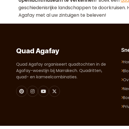
openluchtmuseum te verkennen?
Boek een
qua
geschiedenisrijke landschappen te doorkruisen. 
Agafay met al uw zintuigen te beleven!
Quad Agafay
Sne
H
Quad Agafay organiseert quadtochten in de
Agafay-woestijn bij Marrakech. Quadritten,
Bl
quad- en kameelcombinaties.
Ov
Ne
Bo
Pr