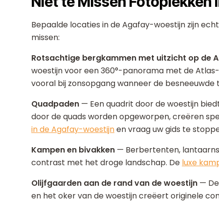
Niet te Missen Fotoplekken 
Bepaalde locaties in de Agafay-woestijn zijn echt
missen:
Rotsachtige bergkammen met uitzicht op de A
woestijn voor een 360°-panorama met de Atlas-be
vooral bij zonsopgang wanneer de besneeuwde t
Quadpaden
— Een quadrit door de woestijn bie
door de quads worden opgeworpen, creëren spec
in de Agafay-woestijn
en vraag uw gids te stoppen
Kampen en bivakken
— Berbertenten, lantaarns 
contrast met het droge landschap. De
luxe kam
Olijfgaarden aan de rand van de woestijn
— De 
en het oker van de woestijn creëert originele com