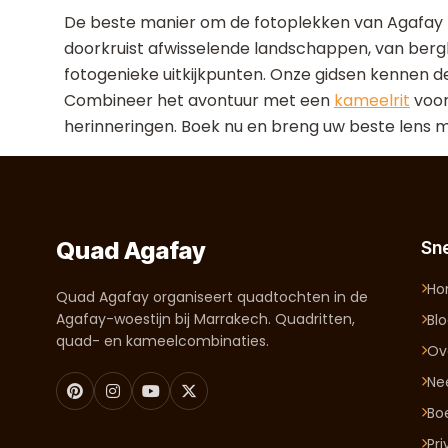
De beste manier om de fotoplekken van Agafay
doorkruist afwisselende landschappen, van berg
fotogenieke uitkijkpunten. Onze gidsen kennen 
Combineer het avontuur met een
kameelrit
voor
herinneringen. Boek nu en breng uw beste lens 
Quad Agafay
Sne
H
Quad Agafay organiseert quadtochten in de
Agafay-woestijn bij Marrakech. Quadritten,
Bl
quad- en kameelcombinaties.
Ov
Ne
Bo
Pr