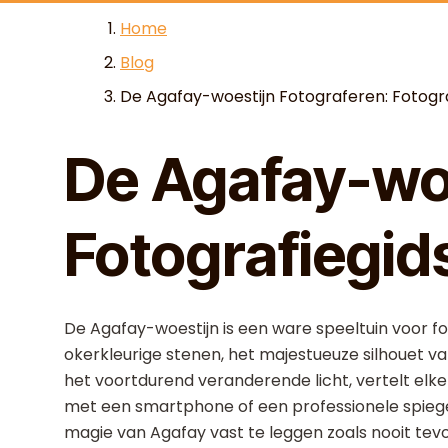
Skip to content
Home
Blog
De Agafay-woestijn Fotograferen: Fotogra
De Agafay-woe
Fotografiegid
De Agafay-woestijn is een ware speeltuin voor 
okerkleurige stenen, het majestueuze silhouet 
het voortdurend veranderende licht, vertelt el
met een smartphone of een professionele spiege
magie van Agafay vast te leggen zoals nooit tev