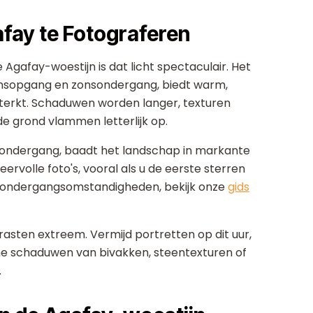
ay te Fotograferen
e Agafay-woestijn is dat licht spectaculair. Het
onsopgang en zonsondergang, biedt warm,
rsterkt. Schaduwen worden langer, texturen
e grond vlammen letterlijk op.
sondergang, baadt het landschap in markante
ervolle foto's, vooral als u de eerste sterren
nsondergangsomstandigheden, bekijk onze
gids
trasten extreem. Vermijd portretten op dit uur,
che schaduwen van bivakken, steentexturen of
.