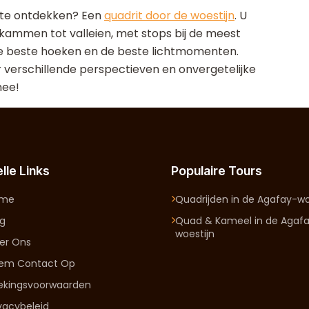
 te ontdekken? Een
quadrit door de woestijn
. U
kammen tot valleien, met stops bij de meest
de beste hoeken en de beste lichtmomenten.
 verschillende perspectieven en onvergetelijke
mee!
lle Links
Populaire Tours
ome
Quadrijden in de Agafay-wo
og
Quad & Kameel in de Agaf
woestijn
er Ons
em Contact Op
ekingsvoorwaarden
ivacybeleid