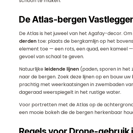
schoon te maken.
De Atlas-bergen Vastlegge
De Atlas is het juweel van het Agafay-decor. Om
derden
toe: plaats de bergkamlijn op het boven
element toe — een rots, een quad, een kameel —
gevoel van schaal te geven.
Natuurlijke
leidende lijnen
(paden, sporen in het z
naar de bergen. Zoek deze lijnen op en bouw u
prachtig met weerkaatsingen in zwembaden van l
dageraad weerspiegelt in het rustige water.
Voor portretten met de Atlas op de achtergrond,
een mooie bokeh die de bergen herkenbaar houd
Regels voor Drone-gebruik 