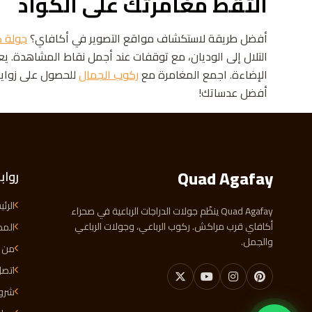
التقط مغامرتك على الكواد
أفضل طريقة لاستكشاف مواقع التصوير في أكافاي؟
جولة ك
التلال إلى الوديان، مع توقفات عند أجمل نقاط المشاهدة. ي
الإضاءة. اجمع المغامرة مع
ركوب الجمال
للحصول على زوايا 
أفضل عدساتك!
Quad Agafay
رواب
الرئ
Quad Agafay ينظّم جولات الدراجات الرباعية في صحراء
أكافاي قرب مراكش. ركوب الرباعي، وجولات الرباعي
المد
والجمل.
من 
اتصل
شروط