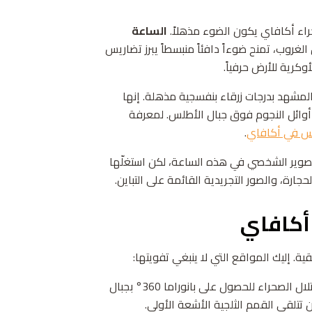
اء أكافاي يكون الضوء مذهلاً.
الساعة
حول الغروب، تمنح ضوءاً دافئاً منبسطاً يبرز تضاريس
كرية للأرض حرفياً.
ر المشهد بدرجات زرقاء بنفسجية مذهلة. إنها
 أوائل النجوم فوق جبال الأطلس. لمعرفة
س في أكافاي
.
التصوير الشخصي في هذه الساعة، لكن استغلّها
ارة، والصور التجريدية القائمة على التباين.
 أكافاي
ة. إليك المواقع التي لا ينبغي تفويتها:
— اصعد إحدى تلال الصحراء للحصول على بانوراما 360° بجبال
 تتلقى القمم الثلجية الأشعة الأولى.