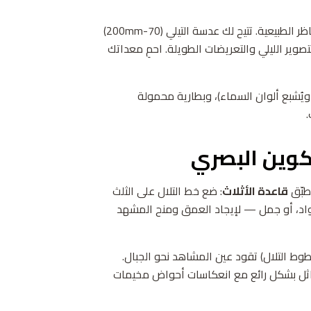
عدسة واسعة الزاوية (16-35mm) ضرورية للمناظر الطبيعية. تتيح لك عدسة التيلي (70-200mm)
وير الليلي والتعريضات الطويلة. احمِ معداتك
ويُشبع ألوان السماء)، وبطارية محمولة
تكوين البصري
طبّق
قاعدة الأثلاث
: ضع خط التلال على الثلث
واد، أو جمل — لإيجاد العمق ومنح المشهد
خطوط التلال) تقود عين المشاهد نحو الجبال.
اثل بشكل رائع مع انعكاسات أحواض مخيمات