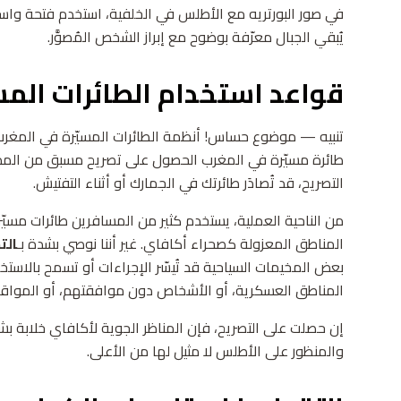
يُبقي الجبال معرّفة بوضوح مع إبراز الشخص المُصوَّر.
قواعد استخدام الطائرات المس
تنبيه — موضوع حساس! أنظمة الطائرات المسيّرة في المغر
التصريح، قد تُصادَر طائرتك في الجمارك أو أثناء التفتيش.
المناطق المعزولة كصحراء أكافاي. غير أننا نوصي بشدة بـ
الت
بعض المخيمات السياحية قد تُيسّر الإجراءات أو تسمح بالاستخ
المناطق العسكرية، أو الأشخاص دون موافقتهم، أو المواق
إن حصلت على التصريح، فإن المناظر الجوية لأكافاي خلابة بش
والمنظور على الأطلس لا مثيل لها من الأعلى.