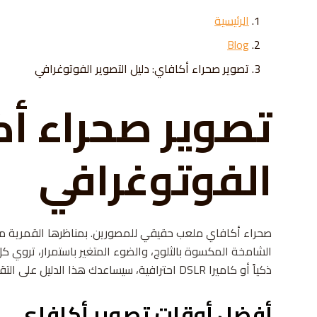
Skip to conten
الرئيسية
Blog
تصوير صحراء أكافاي: دليل التصوير الفوتوغرافي
تصوير صحراء أك
الفوتوغرافي
صحراء أكافاي ملعب حقيقي للمصورين. بمناظرها القمرية من 
الشامخة المكسوة بالثلوج، والضوء المتغير باستمرار، تروي
ذكياً أو كاميرا DSLR احترافية، سيساعدك هذا الدليل على التقاط سحر أكافاي كما لم تفعل من قبل.
أفضل أوقات تصوير أكافاي