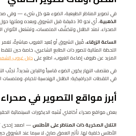
في تصوير المناظر الطبيعية، الضوء هو كل شيء — وفي صحر
الذهبية
، أي نحو 30 دقيقة قبل الشروق وبعده ومثلها 
الصحراء. تمتد الظلال وتتكشّف الملمسات، وتشتعل الألوان الأو
الساعة الزرقاء
، قُبيل الشروق أو بُعيد الغروب مباشرةً، تغم
اللحظة المثالية للصور ذات الطابع الشاعري، خاصة حين تلتقط
المزيد عن ظروف إضاءة الغروب، اطلع على
دليل غروب الشم
في منتصف النهار يكون الضوء قاسياً والتباين شديداً. تجنّب 
في اللقطات الجرافيكية: الظلال الهندسية للخيام، وملمسات الحج
أبرز مواقع التصوير في صحراء
بعض مواقع صحراء أكافاي تُشبه الديكورات السينمائية الحقيقي
التلال الصخرية ذات المناظر على الأطلس
الأطلس خلفية لها. تأثير العمق صارخ، لا سيما عند الشروق حين