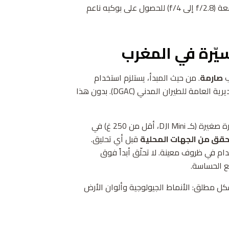
في صور البورتريه مع الأطلس في الخلفية، استخدم فتحة واسعة (f/2.8 إلى f/4) للحصول على بوكيه ناعم
يّرة في المغرب
ب
صارمة
. من حيث المبدأ، يستلزم استخدام
طائرة مسيّرة في المغرب الحصول على تصريح مسبق من المديرية العامة للطيران المدني (DGAC). بدون هذا
من الناحية العملية، يستخدم كثير من المسافرين طائرات مسيّرة صغيرة (كـ DJI Mini، أقل من 250 غ) في
حقق من الجهات المحلية
قبل أي تحليق.
دام في ظروف معينة. لا تحلّق أبداً فوق
ع الحساسة.
كل مطلق: الأنماط الجيولوجية وألوان الأرض