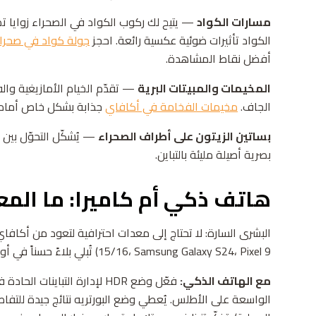
مسارات الكواد
— يتيح لك ركوب الكواد في الصحراء زوايا تصوير
الكواد تأثيرات ضوئية عكسية رائعة. احجز
جولة كواد في صحرا
أفضل نقاط المشاهدة.
المخيمات والمبيتات البرية
— تقدّم الخيام الأمازيغية والف
الجاف.
مخيمات الفخامة في أكافاي
جذابة بشكل خاص أمام ا
بساتين الزيتون على أطراف الصحراء
— يُشكّل التحوّل بين 
بصرية أصيلة مليئة بالتباين.
هاتف ذكي أم كاميرا: ما المع
15/16، Samsung Galaxy S24، Pixel 9) تُبلي بلاءً حسناً في أوضاع المناظر الطبيعية والتصوير الليلي.
مع الهاتف الذكي:
فعّل وضع HDR لإدارة التباينا
الواسعة على الأطلس. يُعطي وضع البورتريه نتائج جيدة للتفاص