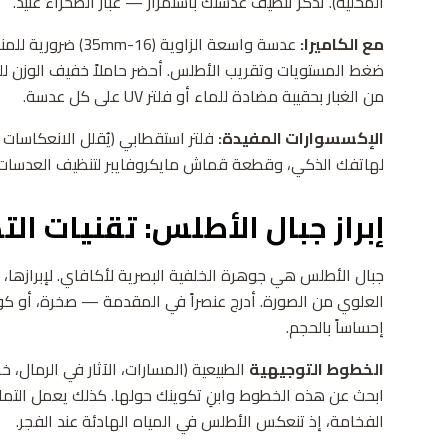
المحلية). تذكّر تنظيف عدستك باستمرار — غبار الصحراء عنيد.
مع الكاميرا:
ضغط المستويات وتقريب الأطلس. أحضر حاملاً خفيف الوزن للتص
من الغبار بحقيبة مضادة للماء أو فلتر UV على كل عدسة.
الإكسسوارات المفيدة:
فلتر استقطابي (يُقلل الانعكاسات 
لهاتفك الذكي، وقطعة قماش مايكروفايبر لتنظيف العدسات.
إبراز جبال الأطلس: تقنيات ال
جبال الأطلس هي جوهرة الخلفية البصرية لأكافاي. لإبرازها، 
العلوي من الصورة. أدرج عنصراً في المقدمة — صخرة، أو ك
إحساساً بالحجم.
الخطوط التوجيهية
الطبيعية (المسارات، الآثار في الرمال، 
ابحث عن هذه الخطوط وابنِ تكوينك حولها. كذلك يعمل التم
الفخامة، إذ تنعكس الأطلس في المياه الهادئة عند الفجر.