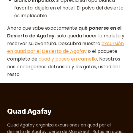
Blanco impoluto
: si aprecia su ropa blanca
favorita, déjela en el hotel. El polvo del desierto
es implacable
Ahora que sabe exactamente
qué ponerse en el
Desierto de Agafay
, solo queda hacer la maleta y
reservar su aventura. Descubra nuestra
excursión
en quad por el Desierto de Agafay
o el paquete
completo de
quad y paseo en camello
. Nosotros
nos encargamos del casco y las gafas, usted del
resto.
Quad Agafay
Quad Agafay organiza excursiones en quad por el
desierto de Agafay, cerca de Marrakech. Rutas en quad,