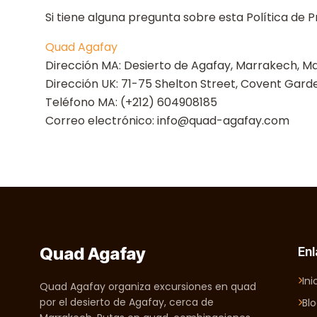
Si tiene alguna pregunta sobre esta Política de 
Quad Agafay
Dirección MA: Desierto de Agafay, Marrakech, M
Dirección UK: 71-75 Shelton Street, Covent Gard
Teléfono MA: (+212) 604908185
Correo electrónico: info@quad-agafay.com
Quad Agafay
Enl
Ini
Quad Agafay organiza excursiones en quad
por el desierto de Agafay, cerca de
Bl