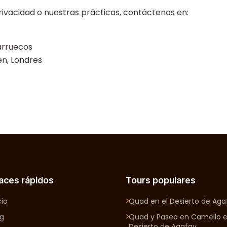
Privacidad o nuestras prácticas, contáctenos en:
arruecos
en, Londres
aces rápidos
Tours populares
cio
Quad en el Desierto de Aga
og
Quad y Paseo en Camello e
Desierto de Agafay