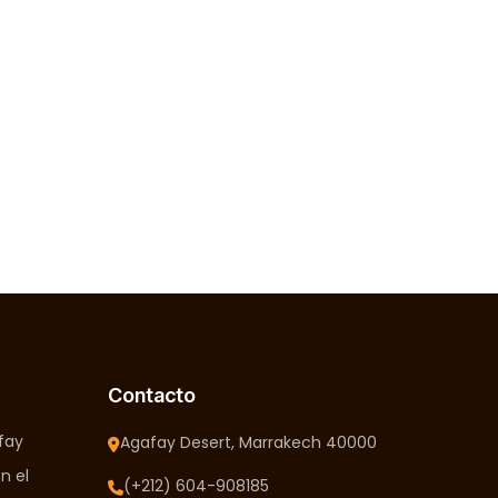
Contacto
fay
Agafay Desert, Marrakech 40000
n el
(+212) 604-908185