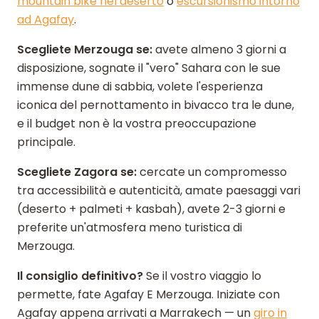
mountain bike nel deserto
o
escursionismo intorno
ad Agafay
.
Scegliete Merzouga se:
avete almeno 3 giorni a
disposizione, sognate il "vero" Sahara con le sue
immense dune di sabbia, volete l'esperienza
iconica del pernottamento in bivacco tra le dune,
e il budget non è la vostra preoccupazione
principale.
Scegliete Zagora se:
cercate un compromesso
tra accessibilità e autenticità, amate paesaggi vari
(deserto + palmeti + kasbah), avete 2-3 giorni e
preferite un'atmosfera meno turistica di
Merzouga.
Il consiglio definitivo?
Se il vostro viaggio lo
permette, fate Agafay E Merzouga. Iniziate con
Agafay appena arrivati a Marrakech — un
giro in