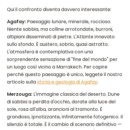
Qui il confronto diventa davvero interessante:
Agafay:
Paesaggio lunare, minerale, roccioso.
Niente sabbia, ma colline arrotondate, burroni,
altipiani disseminati di pietre. L'Atlante innevato
sullo sfondo. È austero, sobrio, quasi astratto.
L'atmosfera è contemplativa con una
sorprendente sensazione di "fine del mondo" per
un luogo così vicino a Marrakech. Per capire
perché questo paesaggio è unico, leggete il nostro
articolo sulla
storia e geologia di Agafay
.
Merzouga:
L'immagine classica del deserto. Dune
di sabbia a perdita d'occhio, dorate alla luce del
sole, rosa all'alba, arancioni al tramonto. È
grandioso, ipnotizzante, infinitamente fotogenico. Il
silenzio è totale. È il cambio di scenario definitivo —