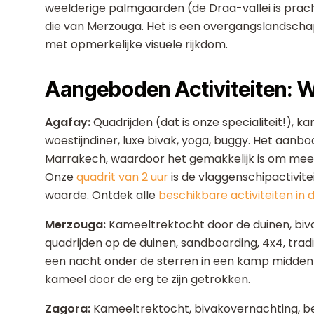
weelderige palmgaarden (de Draa-vallei is prach
die van Merzouga. Het is een overgangslandscha
met opmerkelijke visuele rijkdom.
Aangeboden Activiteiten: W
Agafay:
Quadrijden (dat is onze specialiteit!), k
woestijndiner, luxe bivak, yoga, buggy. Het aanbod
Marrakech, waardoor het gemakkelijk is om meer
Onze
quadrit van 2 uur
is de vlaggenschipactivite
waarde. Ontdek alle
beschikbare activiteiten in
Merzouga:
Kameeltrektocht door de duinen, bivak
quadrijden op de duinen, sandboarding, 4x4, trad
een nacht onder de sterren in een kamp midden 
kameel door de erg te zijn getrokken.
Zagora:
Kameeltrektocht, bivak­overnachting, b