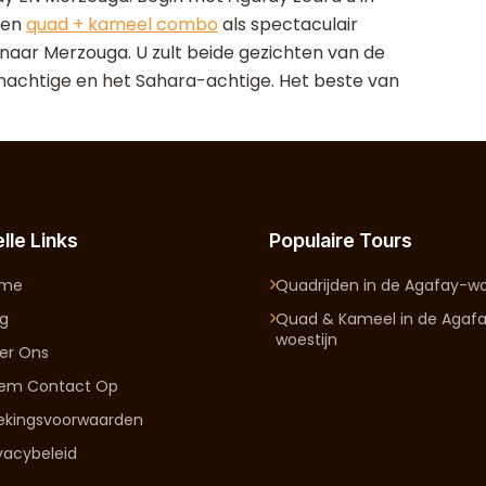
een
quad + kameel combo
als spectaculair
t naar Merzouga. U zult beide gezichten van de
achtige en het Sahara-achtige. Het beste van
lle Links
Populaire Tours
ome
Quadrijden in de Agafay-wo
og
Quad & Kameel in de Agaf
woestijn
er Ons
em Contact Op
ekingsvoorwaarden
ivacybeleid