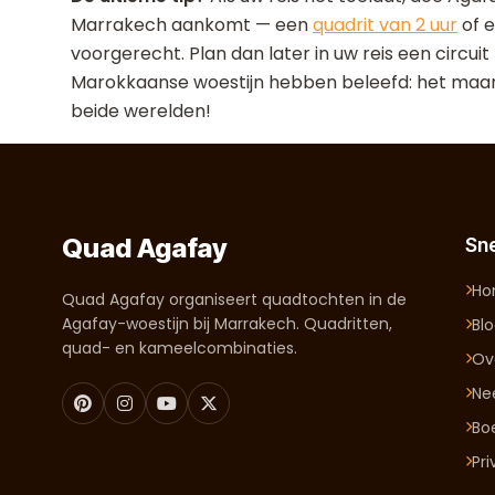
Marrakech aankomt — een
quadrit van 2 uur
of 
voorgerecht. Plan dan later in uw reis een circui
Marokkaanse woestijn hebben beleefd: het maan
beide werelden!
Quad Agafay
Sne
H
Quad Agafay organiseert quadtochten in de
Agafay-woestijn bij Marrakech. Quadritten,
Bl
quad- en kameelcombinaties.
Ov
Ne
Bo
Pr