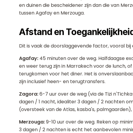
en duinen die bescheidener zijn dan die van Mer
tussen Agafay en Merzouga.
Afstand en Toegankelijkhei
Dit is vaak de doorslaggevende factor, vooral bij e
Agafay:
45 minuten over de weg. Halfdaagse excu
en weer terug zijn in Marrakech voor de lunch, 
terugkomen voor het diner. Het is onverslaanb
zijn inclusief heen- en terugtransfers.
Zagora:
6-7 uur over de weg (via de Tizi n'Tich
dagen / 1 nacht, idealiter 3 dagen / 2 nachten om e
(oversteek van de Atlas, kasba's, palmgaarden), 
Merzouga:
9-10 uur over de weg. Reken op minim
3 dagen / 2 nachten is echt het aanbevolen minim