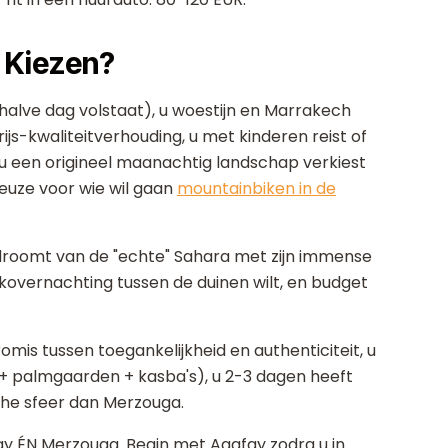
n Kiezen?
 halve dag volstaat), u woestijn en Marrakech
js-kwaliteitverhouding, u met kinderen reist of
u een origineel maanachtig landschap verkiest
keuze voor wie wil gaan
mountainbiken in de
 droomt van de "echte" Sahara met zijn immense
k­overnachting tussen de duinen wilt, en budget
is tussen toegankelijkheid en authenticiteit, u
+ palmgaarden + kasba's), u 2-3 dagen heeft
che sfeer dan Merzouga.
fay ÉN Merzouga. Begin met Agafay zodra u in