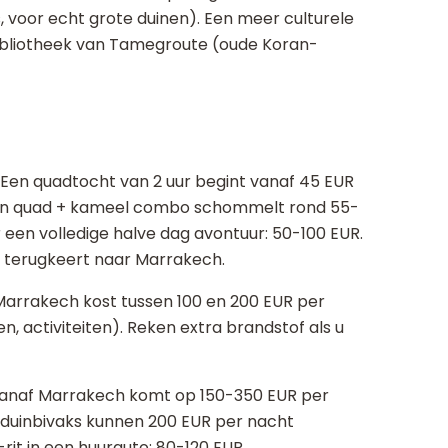
, voor echt grote duinen). Een meer culturele
bibliotheek van Tamegroute (oude Koran-
 Een quadtocht van 2 uur begint vanaf 45 EUR
Een quad + kameel combo schommelt rond 55-
r een volledige halve dag avontuur: 50-100 EUR.
 terugkeert naar Marrakech.
 Marrakech kost tussen 100 en 200 EUR per
 activiteiten). Reken extra brandstof als u
 vanaf Marrakech komt op 150-350 EUR per
 duinbivaks kunnen 200 EUR per nacht
it in een huurauto: 80-120 EUR.