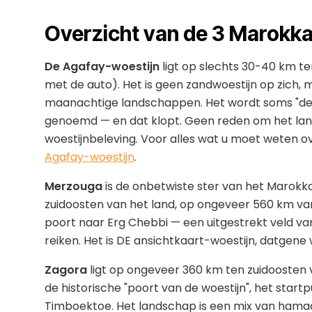
Overzicht van de 3 Marokk
De Agafay-woestijn
ligt op slechts 30-40 km t
met de auto). Het is geen zandwoestijn op zich,
maanachtige landschappen. Het wordt soms "de 
genoemd — en dat klopt. Geen reden om het land
woestijnbeleving. Voor alles wat u moet weten ov
Agafay-woestijn
.
Merzouga
is de onbetwiste ster van het Marokka
zuidoosten van het land, op ongeveer 560 km van 
poort naar Erg Chebbi — een uitgestrekt veld v
reiken. Het is DE ansichtkaart-woestijn, datgene w
Zagora
ligt op ongeveer 360 km ten zuidoosten v
de historische "poort van de woestijn", het sta
Timboektoe. Het landschap is een mix van hama