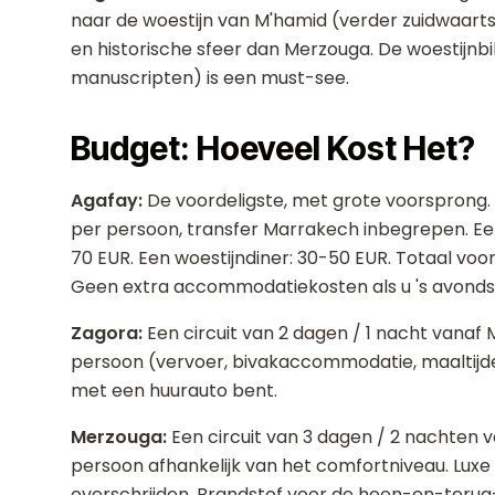
naar de woestijn van M'hamid (verder zuidwaarts
en historische sfeer dan Merzouga. De woestijn
manuscripten) is een must-see.
Budget: Hoeveel Kost Het?
Agafay:
De voordeligste, met grote voorsprong.
per persoon, transfer Marrakech inbegrepen. 
70 EUR. Een woestijndiner: 30-50 EUR. Totaal voo
Geen extra accommodatiekosten als u 's avonds
Zagora:
Een circuit van 2 dagen / 1 nacht vanaf
persoon (vervoer, bivakaccommodatie, maaltijden,
met een huurauto bent.
Merzouga:
Een circuit van 3 dagen / 2 nachten
persoon afhankelijk van het comfortniveau. Luxe
overschrijden. Brandstof voor de heen-en-terug-r