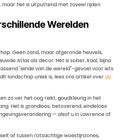
aar het is uitputtend met zoveel rijden.
rschillende Werelden
chap. Geen zand, maar afgeronde heuvels,
wde Atlas als decor. Het is sober, kaal, bijna
rassend "einde van de wereld"-gevoel voor iets
t landschap uniek is, lees ons artikel over
de
n zo ver het oog reikt, goudkleurig in het
gang. Het is grandioos, betoverend, eindeloos
e omgevingsverandering — alsof u in Lawrence of
elt af tussen rotsachtige woestijnzones,