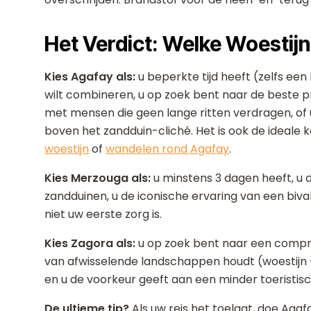
Het Verdict: Welke Woestij
Kies Agafay als:
u beperkte tijd heeft (zelfs een
wilt combineren, u op zoek bent naar de beste pri
met mensen die geen lange ritten verdragen, of 
boven het zandduin-cliché. Het is ook de ideale 
woestijn
of
wandelen rond Agafay
.
Kies Merzouga als:
u minstens 3 dagen heeft, u
zandduinen, u de iconische ervaring van een biva
niet uw eerste zorg is.
Kies Zagora als:
u op zoek bent naar een comprom
van afwisselende landschappen houdt (woestijn 
en u de voorkeur geeft aan een minder toeristis
De ultieme tip?
Als uw reis het toelaat, doe Aga