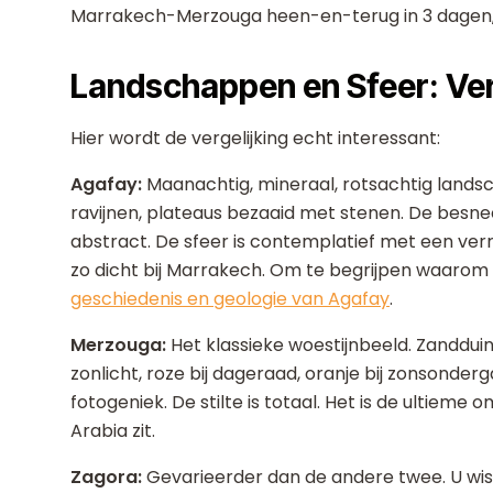
Marrakech-Merzouga heen-en-terug in 3 dagen, m
Landschappen en Sfeer: Ve
Hier wordt de vergelijking echt interessant:
Agafay:
Maanachtig, mineraal, rotsachtig lands
ravijnen, plateaus bezaaid met stenen. De besneeu
abstract. De sfeer is contemplatief met een ver
zo dicht bij Marrakech. Om te begrijpen waarom di
geschiedenis en geologie van Agafay
.
Merzouga:
Het klassieke woestijnbeeld. Zandduine
zonlicht, roze bij dageraad, oranje bij zonsonder
fotogeniek. De stilte is totaal. Het is de ultiem
Arabia zit.
Zagora:
Gevarieerder dan de andere twee. U wiss