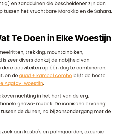
tig) en zandduinen die bescheidener zijn dan
p tussen het vruchtbare Marokko en de Sahara,
at Te Doen in Elke Woestijn
ameelritten, trekking, mountainbiken,
 is zeer divers dankzij de nabijheid van
dere activiteiten op één dag te combineren.
it, en de
quad + kameel combo
blijft de beste
 de Agafay-woestijn
.
­overnachting in het hart van de erg,
itionele gnawa-muziek. De iconische ervaring:
tussen de duinen, na bij zonsondergang met de
ezoek aan kasba's en palmgaarden, excursie